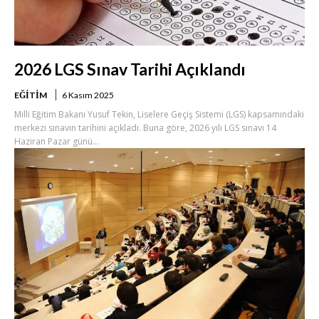
2026 LGS Sınav Tarihi Açıklandı
EĞITIM
6 Kasım 2025
Milli Eğitim Bakanı Yusuf Tekin, Liselere Geçiş Sistemi (LGS) kapsamındaki
merkezi sınavın tarihini açıkladı. Buna göre, 2026 yılı LGS sınavı 14
Haziran Pazar günü...