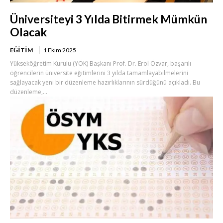
Üniversiteyi 3 Yılda Bitirmek Mümkün
Olacak
EĞITIM
1 Ekim 2025
Yükseköğretim Kurulu (YÖK) Başkanı Prof. Dr. Erol Özvar, başarılı
öğrencilerin üniversite eğitimlerini 3 yılda tamamlayabilmelerini
sağlayacak yeni bir düzenleme hazırlıklarının sürdüğünü açıkladı. Bu
düzenleme,...