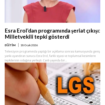
Esra Erol’dan programında şeriat çıkışı:
Milletvekili tepki gösterdi
EĞITIM
18 Ocak 2026
Televizyon programında yaptığı bir açıklama sonrası kamuoyunda geniş
yankı uyandıran sunucu Esra Erol, farklı siyasi ve toplumsal kesimlerin
tepkilerinin odağına yerleşti. Canlı yayında bir...