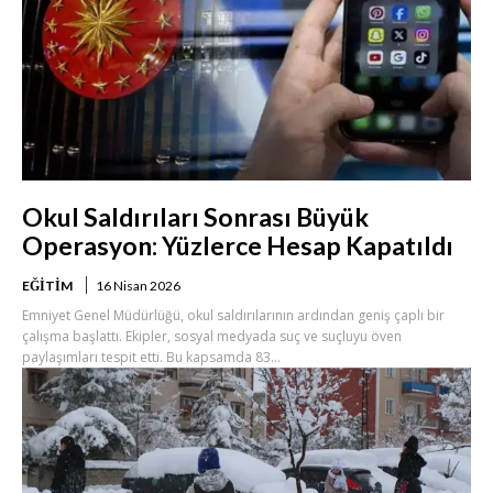
Okul Saldırıları Sonrası Büyük
Operasyon: Yüzlerce Hesap Kapatıldı
EĞITIM
16 Nisan 2026
Emniyet Genel Müdürlüğü, okul saldırılarının ardından geniş çaplı bir
çalışma başlattı. Ekipler, sosyal medyada suç ve suçluyu öven
paylaşımları tespit etti. Bu kapsamda 83...