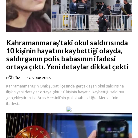
Kahramanmaraş’taki okul saldırısında
10 kişinin hayatını kaybettiği olayda,
saldırganın polis babasının ifadesi
ortaya çıktı. Yeni detaylar dikkat çekti
EĞITIM
16 Nisan 2026
Kahramanmaraş’ın Onikişubat ilçesinde gerçekleşen okul saldırısına
ilişkin yeni detaylar ortaya çıktı. 10 kişinin hayatını kaybettiği saldırıyı
gerçekleştiren İsa Aras Mersinli’nin polis babası Uğur Mersinli’nin
ifadesi...