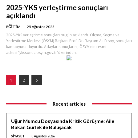
2025-YKS yerleştirme sonuçları
açıklandı
EĞITIM
25 Ağustos 2025
2025-YKS yerleştirme sonuçları bugün açıklandı. Ölçme, Seçme ve
Yerleştirme Merkezi (ÖSYM) Başkanı Prof. Dr. Bayram Ali Ersoy, sonuçları
kamuoyuna duyurdu. Adaylar sonuçlarını, ÖSYM’nin resmi
adresi “ykssonuc.osym.gov.tr”üzerinden...
1
2
Recent articles
Uğur Mumcu Dosyasında Kritik Görüşme: Aile
Bakan Gürlek ile Buluşacak
SIYASET
3 Ağustos 2026