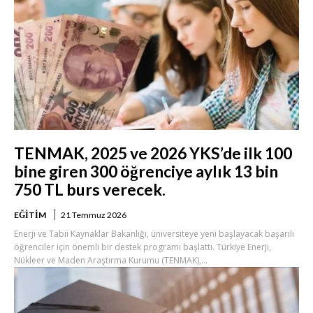
TENMAK, 2025 ve 2026 YKS’de ilk 100
bine giren 300 öğrenciye aylık 13 bin
750 TL burs verecek.
EĞITIM
21 Temmuz 2026
Enerji ve Tabii Kaynaklar Bakanlığı, üniversiteye yeni başlayacak başarılı
öğrenciler için önemli bir destek programı başlattı. Türkiye Enerji,
Nükleer ve Maden Araştırma Kurumu (TENMAK),...