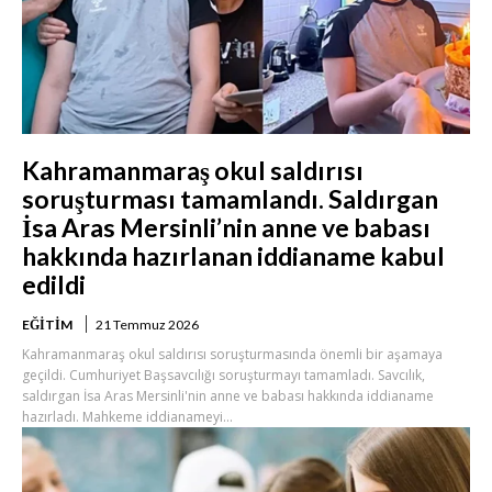
Kahramanmaraş okul saldırısı
soruşturması tamamlandı. Saldırgan
İsa Aras Mersinli’nin anne ve babası
hakkında hazırlanan iddianame kabul
edildi
EĞITIM
21 Temmuz 2026
Kahramanmaraş okul saldırısı soruşturmasında önemli bir aşamaya
geçildi. Cumhuriyet Başsavcılığı soruşturmayı tamamladı. Savcılık,
saldırgan İsa Aras Mersinli'nin anne ve babası hakkında iddianame
hazırladı. Mahkeme iddianameyi...