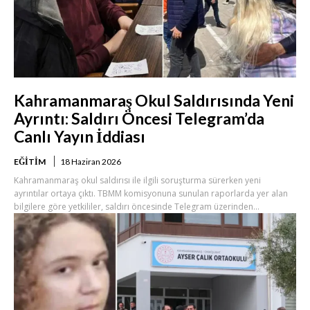
Kahramanmaraş Okul Saldırısında Yeni
Ayrıntı: Saldırı Öncesi Telegram’da
Canlı Yayın İddiası
EĞITIM
18 Haziran 2026
Kahramanmaraş okul saldırısı ile ilgili soruşturma sürerken yeni
ayrıntılar ortaya çıktı. TBMM komisyonuna sunulan raporlarda yer alan
bilgilere göre yetkililer, saldırı öncesinde Telegram üzerinden...