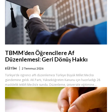
TBMM’den Öğrencilere Af
Düzenlemesi: Geri Dönüş Hakkı
EĞITIM
2 Temmuz 2026
Türkiye’de öğrenci affı düzenlemesi Türkiye Büyük Millet Meclisi
gündemine geldi. AK Parti, Yükseköğretim Kanunu için hazırladığı 28
maddelik teklifi Meclis’e sundu. Düzenleme, üniversite eğitimine...