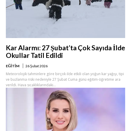
Kar Alarmı: 27 Şubat’ta Çok Sayıda İlde
Okullar Tatil Edildi
EĞITIM
26 Şubat 2026
Meteorolojik tahminlere göre birçok ilde etkili olan yoğun kar yağışı, tipi
ve buzlanma riski nedeniyle 27 Şubat Cuma günü eğitim-öğretime ara
verildi. Hava sıcaklıklarındaki...