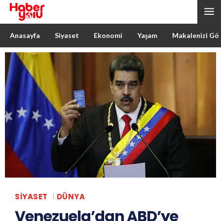
Anasayfa
Siyaset
Ekonomi
Yaşam
Makalenizi Gö
SIYASET
DÜNYA
Venezuela’dan ABD’ye