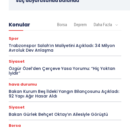
suç duyurusunda bulundu
Konular
Borsa
Deprem
Daha Fazla
Spor
Trabzonspor Salah’ın Maliyetini Açıkladı: 34 Milyon
Avroluk Dev Anlaşma
Siyaset
Özgür Özel’den Çerçeve Yasa Yorumu: “Hiç Yoktan
İyidir”
hava durumu
Bakan Kurum Beş İldeki Yangın Bilançosunu Açıkladı:
92 Yapı Ağır Hasar Aldı
Siyaset
Bakan Gürlek Behçet Oktay’ın Ailesiyle Görüştü
Borsa