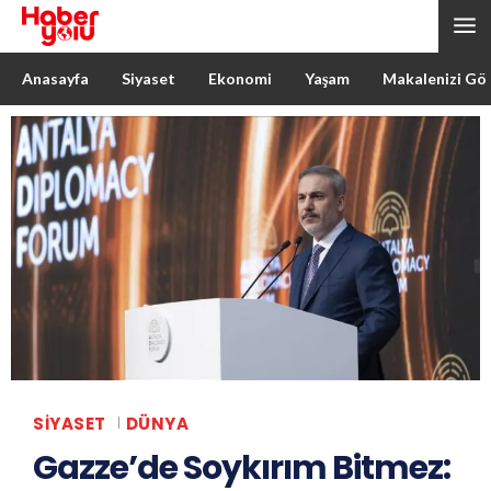
Anasayfa
Siyaset
Ekonomi
Yaşam
Makalenizi Gö
SIYASET
DÜNYA
Gazze’de Soykırım Bitmez: