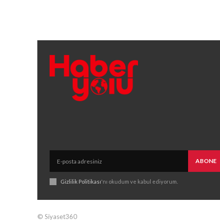
ABONE
Gizlilik Politikası
'nı okudum ve kabul ediyorum.
© Siyaset360