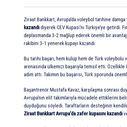
Ziraat Bankkart, Avrupa’da voleybol tarihine damga
kazandı
diyerek CEV Kupası’nı Türkiye’ye getirdi. Fi
deplasmanda 3-2 mağlup ederek önemli bir avantaj 
rakibini 3-1 yenerek kupayı kazandı.
Bu tarihi başarı, hem kulüp hem de Türk voleybolu iç
arenasında ülkemizi başarıyla temsil etti. Özellikle 
adım attı. Takımın bu başarısı, Türk sporunda önemli
Başantrenör Mustafa Kavaz, karşılaşma sonrası duygu
Avrupa’nın elit takımlarıyla mücadele ettiklerini be
duyduğunu söyledi. Taraftarların desteğinin kendil
Ziraat Bankkart Avrupa’da zafer kupasını kazandı
ve