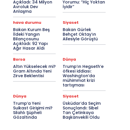
Açıkladı: 34 Milyon
Yorumu: “Hiç Yoktan
Avroluk Dev
İyidir”
Anlaşma
hava durumu
Siyaset
Bakan Kurum Beş
Bakan Gürlek
İldeki Yangın
Behçet Oktay’ın
Bilançosunu
Ailesiyle Görüştü
Açıkladı: 92 Yapı
Ağır Hasar Aldı
Borsa
Dünya
Altın Yükselecek mi?
Trump’ın Hegseth’e
Gram Altında Yeni
öfkesi iddiası:
Zirve Beklentisi
Washington’da
mühimmat krizi
tartışması
Dünya
Siyaset
Trump’a Yeni
Üsküdar’da Seçim
Suikast Girişimi mi?
Sonuçlandı: Sibel
Silahlı Şüpheli
Tan Çetinkaya
Gözaltında
Başkanvekili Oldu