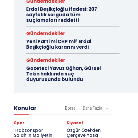
Gündemdekiler
Erdal Beşikçioğlu ifadesi: 207
sayfalık sorguda tüm
suçlamaları reddetti
Gündemdekiler
Yeni Parti mi CHP mi? Erdal
Beşikçioğlu kararını verdi
Gündemdekiler
Gazeteci Yavuz Oğhan, Gürsel
Tekin hakkında suç
duyurusunda bulundu
Konular
Borsa
Daha Fazla
Spor
Siyaset
Trabzonspor
Özgür Özel’den
Salah’ın Maliyetini
Çerçeve Yasa