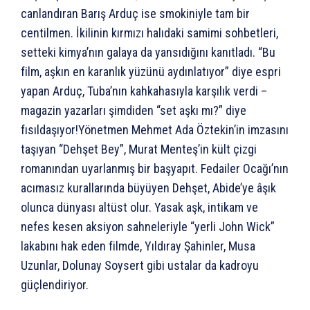
canlandıran Barış Arduç ise smokiniyle tam bir
centilmen. İkilinin kırmızı halıdaki samimi sohbetleri,
setteki kimya’nın galaya da yansıdığını kanıtladı. “Bu
film, aşkın en karanlık yüzünü aydınlatıyor” diye espri
yapan Arduç, Tuba’nın kahkahasıyla karşılık verdi –
magazin yazarları şimdiden “set aşkı mı?” diye
fısıldaşıyor!Yönetmen Mehmet Ada Öztekin’in imzasını
taşıyan “Dehşet Bey”, Murat Menteş’in kült çizgi
romanından uyarlanmış bir başyapıt. Fedailer Ocağı’nın
acımasız kurallarında büyüyen Dehşet, Abide’ye âşık
olunca dünyası altüst olur. Yasak aşk, intikam ve
nefes kesen aksiyon sahneleriyle “yerli John Wick”
lakabını hak eden filmde, Yıldıray Şahinler, Musa
Uzunlar, Dolunay Soysert gibi ustalar da kadroyu
güçlendiriyor.