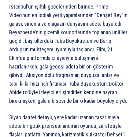
İstanbul’un ışıltılı gecelerinden birinde, Prime
Video’nun en iddialı yerli yapımlarından “Dehşet Bey”in
galası, sinema ve magazin dünyasını adeta büyüledi.
Beyazperde’nin gizemli koridorlarında toplanan ünlüler
geçidi, başrollerdeki Tuba Büyüküstün ve Barış
Arduç’un muhteşem uyumuyla taçlandı. Film, 21
Ekim’de platformda izleyiciyle buluşmaya
hazırlanırken, gala gecesi adeta bir ön gösterim
gibiydi: Aksiyon dolu fragmanlar, duygusal anlar ve
tabii ki kırmızı halı fırtınası! Tuba Büyüküstün, Doktor
Abide rolüyle izleyicileri şimdiden kendine hayran
bırakmışken, gala elbisesi de bir o kadar büyüleyiciydi.
Siyah dantel detaylı, yere kadar uzanan tasarımıyla
adeta bir gotik prensesi andıran oyuncu, zarafetiyle
flaşları patlattı. Yanında, karizmatik suikastçı Dehşet’i