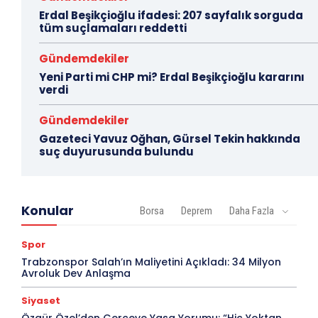
Erdal Beşikçioğlu ifadesi: 207 sayfalık sorguda
tüm suçlamaları reddetti
Gündemdekiler
Yeni Parti mi CHP mi? Erdal Beşikçioğlu kararını
verdi
Gündemdekiler
Gazeteci Yavuz Oğhan, Gürsel Tekin hakkında
suç duyurusunda bulundu
Konular
Borsa
Deprem
Daha Fazla
Spor
Trabzonspor Salah’ın Maliyetini Açıkladı: 34 Milyon
Avroluk Dev Anlaşma
Siyaset
Özgür Özel’den Çerçeve Yasa Yorumu: “Hiç Yoktan