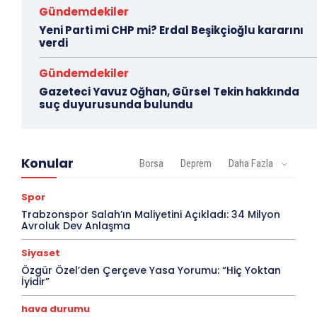
Gündemdekiler
Yeni Parti mi CHP mi? Erdal Beşikçioğlu kararını
verdi
Gündemdekiler
Gazeteci Yavuz Oğhan, Gürsel Tekin hakkında
suç duyurusunda bulundu
Konular
Borsa
Deprem
Daha Fazla
Spor
Trabzonspor Salah’ın Maliyetini Açıkladı: 34 Milyon
Avroluk Dev Anlaşma
Siyaset
Özgür Özel’den Çerçeve Yasa Yorumu: “Hiç Yoktan
İyidir”
hava durumu