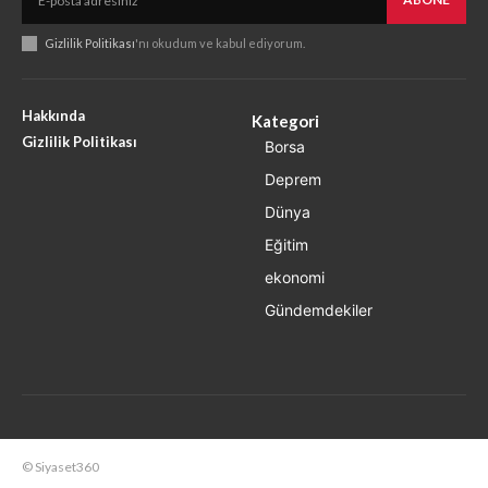
Gizlilik Politikası
'nı okudum ve kabul ediyorum.
Hakkında
Kategori
Gizlilik Politikası
Borsa
Deprem
Dünya
Eğitim
ekonomi
Gündemdekiler
© Siyaset360