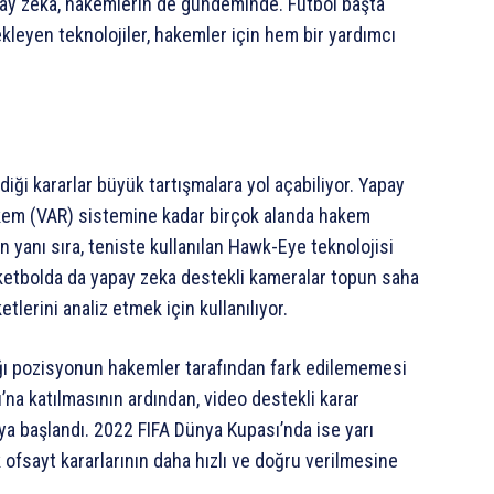
ay zeka, hakemlerin de gündeminde. Futbol başta
kleyen teknolojiler, hakemler için hem bir yardımcı
iği kararlar büyük tartışmalara yol açabiliyor. Yapay
hakem (VAR) sistemine kadar birçok alanda hakem
n yanı sıra, teniste kullanılan Hawk-Eye teknolojisi
sketbolda da yapay zeka destekli kameralar topun saha
tlerini analiz etmek için kullanılıyor.
ığı pozisyonun hakemler tarafından fark edilememesi
’na katılmasının ardından, video destekli karar
a başlandı. 2022 FIFA Dünya Kupası’nda ise yarı
ofsayt kararlarının daha hızlı ve doğru verilmesine