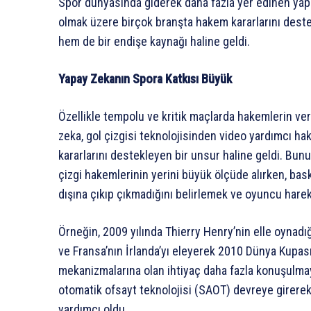
Spor dünyasında giderek daha fazla yer edinen yap
olmak üzere birçok branşta hakem kararlarını deste
hem de bir endişe kaynağı haline geldi.
Yapay Zekanın Spora Katkısı Büyük
Özellikle tempolu ve kritik maçlarda hakemlerin verd
zeka, gol çizgisi teknolojisinden video yardımcı 
kararlarını destekleyen bir unsur haline geldi. Bunu
çizgi hakemlerinin yerini büyük ölçüde alırken, ba
dışına çıkıp çıkmadığını belirlemek ve oyuncu hareke
Örneğin, 2009 yılında Thierry Henry’nin elle oynad
ve Fransa’nın İrlanda’yı eleyerek 2010 Dünya Kupası
mekanizmalarına olan ihtiyaç daha fazla konuşulmay
otomatik ofsayt teknolojisi (SAOT) devreye girerek 
yardımcı oldu.