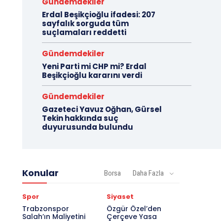
Gündemdekiler
Erdal Beşikçioğlu ifadesi: 207
sayfalık sorguda tüm
suçlamaları reddetti
Gündemdekiler
Yeni Parti mi CHP mi? Erdal
Beşikçioğlu kararını verdi
Gündemdekiler
Gazeteci Yavuz Oğhan, Gürsel
Tekin hakkında suç
duyurusunda bulundu
Konular
Borsa
Daha Fazla
Spor
Siyaset
Trabzonspor
Özgür Özel’den
Salah’ın Maliyetini
Çerçeve Yasa