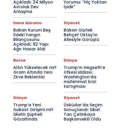
Açıkladı: 34 Milyon
Yorumu: “Hiç Yoktan
Avroluk Dev
İyidir”
Anlaşma
hava durumu
Siyaset
Bakan Kurum Beş
Bakan Gürlek
İldeki Yangın
Behçet Oktay’ın
Bilançosunu
Ailesiyle Görüştü
Açıkladı: 92 Yapı
Ağır Hasar Aldı
Borsa
Dünya
Altın Yükselecek mi?
Trump’ın Hegseth’e
Gram Altında Yeni
öfkesi iddiası:
Zirve Beklentisi
Washington’da
mühimmat krizi
tartışması
Dünya
Siyaset
Trump’a Yeni
Üsküdar’da Seçim
Suikast Girişimi mi?
Sonuçlandı: Sibel
Silahlı Şüpheli
Tan Çetinkaya
Gözaltında
Başkanvekili Oldu