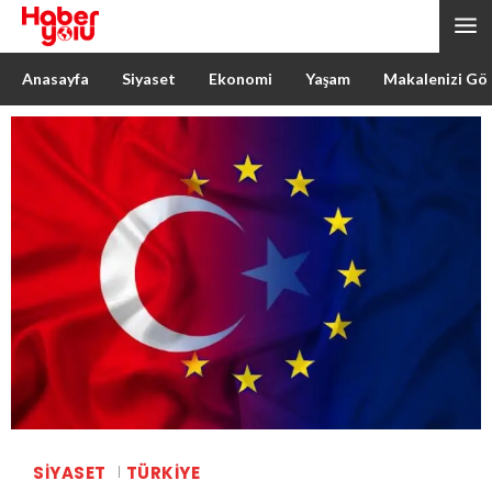
Anasayfa
Siyaset
Ekonomi
Yaşam
Makalenizi Gö
SIYASET
TÜRKIYE