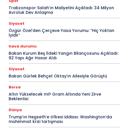
Spor
Trabzonspor Salah’ın Maliyetini Açıkladı: 34 Milyon
Avroluk Dev Anlaşma
Siyaset
Özgür Özel’den Çerçeve Yasa Yorumu: “Hiç Yoktan
İyidir”
hava durumu
Bakan Kurum Beş İldeki Yangın Bilançosunu Açıkladı:
92 Yapı Ağır Hasar Aldı
Siyaset
Bakan Gürlek Behçet Oktay’ın Ailesiyle Görüştü
Borsa
Altın Yükselecek mi? Gram Altında Yeni Zirve
Beklentisi
Dünya
Trump’ın Hegseth’e öfkesi iddiası: Washington’da
mühimmat krizi tartışması