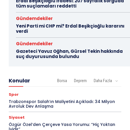
Erdal Beşikçioğlu ifadesi: 207 sayfalık sorguda
tüm suçlamaları reddetti
Gündemdekiler
Yeni Parti mi CHP mi? Erdal Beşikçioğlu kararını
verdi
Gündemdekiler
Gazeteci Yavuz Oğhan, Gürsel Tekin hakkında
suç duyurusunda bulundu
Konular
Borsa
Deprem
Daha Fazla
Spor
Trabzonspor Salah’ın Maliyetini Açıkladı: 34 Milyon
Avroluk Dev Anlaşma
Siyaset
Özgür Özel’den Çerçeve Yasa Yorumu: “Hiç Yoktan
İyidir”