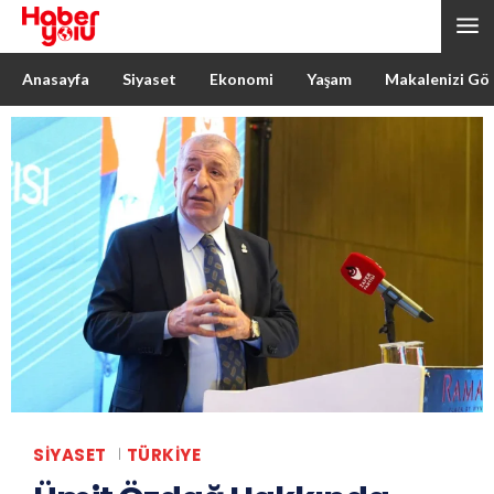
Anasayfa
Siyaset
Ekonomi
Yaşam
Makalenizi Gö
SIYASET
TÜRKIYE