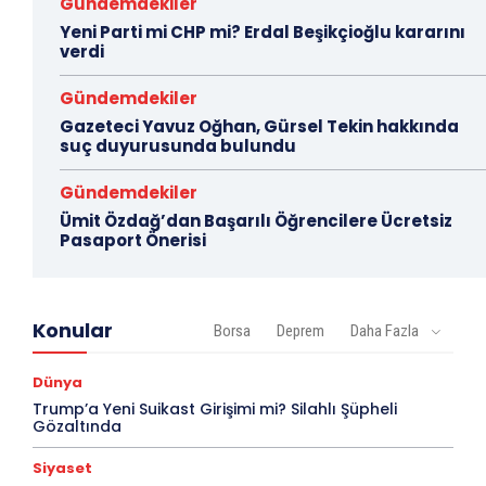
Gündemdekiler
Yeni Parti mi CHP mi? Erdal Beşikçioğlu kararını
verdi
Gündemdekiler
Gazeteci Yavuz Oğhan, Gürsel Tekin hakkında
suç duyurusunda bulundu
Gündemdekiler
Ümit Özdağ’dan Başarılı Öğrencilere Ücretsiz
Pasaport Önerisi
Konular
Borsa
Deprem
Daha Fazla
Dünya
Trump’a Yeni Suikast Girişimi mi? Silahlı Şüpheli
Gözaltında
Siyaset