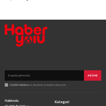
ABONE
Gizlilik Politikası
'nı okudum ve kabul ediyorum.
Hakkında
Kategori