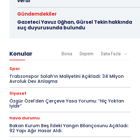
verdi
Gündemdekiler
Gazeteci Yavuz Oğhan, Gürsel Tekin hakkında
suç duyurusunda bulundu
Konular
Borsa
Deprem
Daha Fazla
Spor
Trabzonspor Salah’ın Maliyetini Açıkladı: 34 Milyon
Avroluk Dev Anlaşma
Siyaset
Özgür Özel’den Çerçeve Yasa Yorumu: “Hiç Yoktan
İyidir”
hava durumu
Bakan Kurum Beş İldeki Yangın Bilançosunu Açıkladı:
92 Yapı Ağır Hasar Aldı