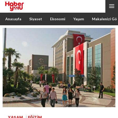
Anasayfa
Siyaset
Ekonomi
Yaşam
Makalenizi Gö
YAŞAM
EĞITIM