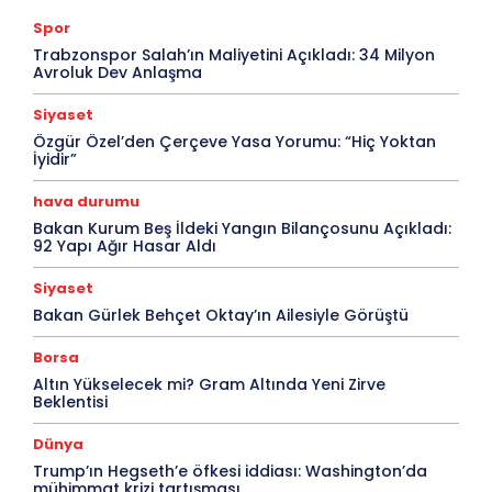
Spor
Trabzonspor Salah’ın Maliyetini Açıkladı: 34 Milyon
Avroluk Dev Anlaşma
Siyaset
Özgür Özel’den Çerçeve Yasa Yorumu: “Hiç Yoktan
İyidir”
hava durumu
Bakan Kurum Beş İldeki Yangın Bilançosunu Açıkladı:
92 Yapı Ağır Hasar Aldı
Siyaset
Bakan Gürlek Behçet Oktay’ın Ailesiyle Görüştü
Borsa
Altın Yükselecek mi? Gram Altında Yeni Zirve
Beklentisi
Dünya
Trump’ın Hegseth’e öfkesi iddiası: Washington’da
mühimmat krizi tartışması