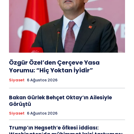
Özgür Özel’den Çerçeve Yasa
Yorumu: “Hiç Yoktan İyidir”
Siyaset
6 Ağustos 2026
Bakan Gürlek Behçet Oktay’ın Ailesiyle
Görüştü
Siyaset
6 Ağustos 2026
Trump’ın Hegseth’e öfkesi iddiası: