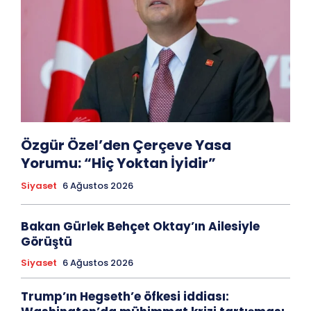
Özgür Özel’den Çerçeve Yasa
Yorumu: “Hiç Yoktan İyidir”
Siyaset
6 Ağustos 2026
Bakan Gürlek Behçet Oktay’ın Ailesiyle
Görüştü
Siyaset
6 Ağustos 2026
Trump’ın Hegseth’e öfkesi iddiası: