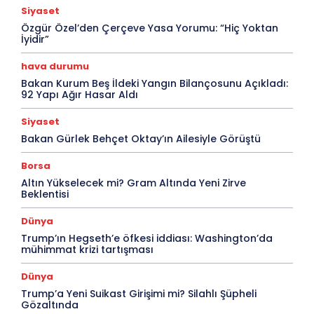
Siyaset
Özgür Özel’den Çerçeve Yasa Yorumu: “Hiç Yoktan
İyidir”
hava durumu
Bakan Kurum Beş İldeki Yangın Bilançosunu Açıkladı:
92 Yapı Ağır Hasar Aldı
Siyaset
Bakan Gürlek Behçet Oktay’ın Ailesiyle Görüştü
Borsa
Altın Yükselecek mi? Gram Altında Yeni Zirve
Beklentisi
Dünya
Trump’ın Hegseth’e öfkesi iddiası: Washington’da
mühimmat krizi tartışması
Dünya
Trump’a Yeni Suikast Girişimi mi? Silahlı Şüpheli
Gözaltında