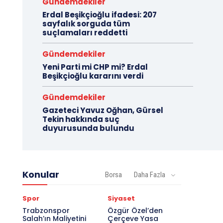
Gündemdekiler
Erdal Beşikçioğlu ifadesi: 207
sayfalık sorguda tüm
suçlamaları reddetti
Gündemdekiler
Yeni Parti mi CHP mi? Erdal
Beşikçioğlu kararını verdi
Gündemdekiler
Gazeteci Yavuz Oğhan, Gürsel
Tekin hakkında suç
duyurusunda bulundu
Konular
Borsa
Daha Fazla
Spor
Siyaset
Trabzonspor
Özgür Özel’den
Salah’ın Maliyetini
Çerçeve Yasa