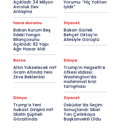
Açıkladı: 34 Milyon
Yorumu: “Hiç Yoktan
Avroluk Dev
İyidir”
Anlaşma
hava durumu
Siyaset
Bakan Kurum Beş
Bakan Gürlek
İldeki Yangın
Behçet Oktay’ın
Bilançosunu
Ailesiyle Görüştü
Açıkladı: 92 Yapı
Ağır Hasar Aldı
Borsa
Dünya
Altın Yükselecek mi?
Trump’ın Hegseth’e
Gram Altında Yeni
öfkesi iddiası:
Zirve Beklentisi
Washington’da
mühimmat krizi
tartışması
Dünya
Siyaset
Trump’a Yeni
Üsküdar’da Seçim
Suikast Girişimi mi?
Sonuçlandı: Sibel
Silahlı Şüpheli
Tan Çetinkaya
Gözaltında
Başkanvekili Oldu