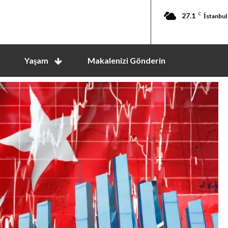
27.1
C
İstanbul
Yaşam
Makalenizi Gönderin