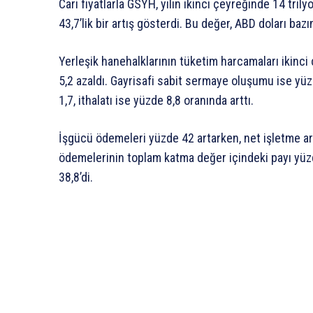
Cari fiyatlarla GSYH, yılın ikinci çeyreğinde 14 tri
43,7’lik bir artış gösterdi. Bu değer, ABD doları baz
Yerleşik hanehalklarının tüketim harcamaları ikinc
5,2 azaldı. Gayrisafi sabit sermaye oluşumu ise yüz
1,7, ithalatı ise yüzde 8,8 oranında arttı.
İşgücü ödemeleri yüzde 42 artarken, net işletme art
ödemelerinin toplam katma değer içindeki payı yüzd
38,8’di.