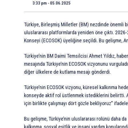
3:33 pm - 05.06.2025
Türkiye, Birleşmiş Milletler (BM) nezdinde önemli b
uluslararası platformlarda yeniden öne çıktı. 202
Konseyi (ECOSOK) üyeliğine seçildi. Bu gelişme, A
Türkiye’nin BM Daimi Temsilcisi Ahmet Yıldız, habe
mesajında Türkiye’nin ECOSOK vizyonunu vurguladı 
diğer ülkelere de kutlama mesajı gönderdi.
Türkiye’nin ECOSOK vizyonu, küresel kalkınma hedefl
konseyde aktif rol üstlenmek istediklerini belirtti
için birlikte çalışmayı dört gözle bekliyoruz” ifadeler
Bu gelişme, Türkiye’nin uluslararası rolünü daha da 
kalkınma, sosyal eşitlik ve insani yardım konuların