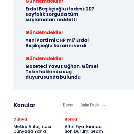
Gündemdekiler
Erdal Beşikçioğlu ifadesi: 207
sayfalık sorguda tüm
suçlamaları reddetti
Gündemdekiler
Yeni Parti mi CHP mi? Erdal
Beşikçioğlu kararını verdi
Gündemdekiler
Gazeteci Yavuz Oğhan, Gürsel
Tekin hakkında suç
duyurusunda bulundu
Konular
Borsa
Daha Fazla
Dünya
Borsa
Mekke Anlaşması
Altın Fiyatlarında
Dünyada Yankı
Son Durum: Gram