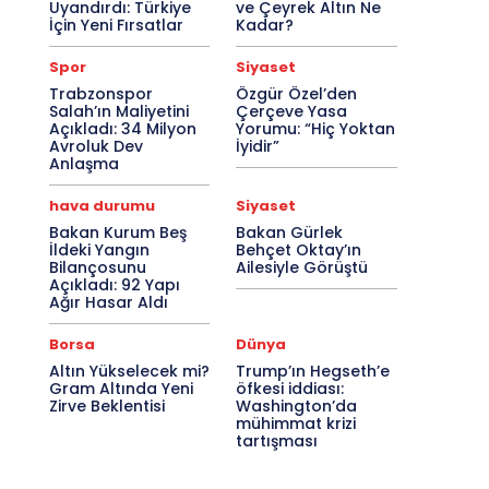
Uyandırdı: Türkiye
ve Çeyrek Altın Ne
İçin Yeni Fırsatlar
Kadar?
Spor
Siyaset
Trabzonspor
Özgür Özel’den
Salah’ın Maliyetini
Çerçeve Yasa
Açıkladı: 34 Milyon
Yorumu: “Hiç Yoktan
Avroluk Dev
İyidir”
Anlaşma
hava durumu
Siyaset
Bakan Kurum Beş
Bakan Gürlek
İldeki Yangın
Behçet Oktay’ın
Bilançosunu
Ailesiyle Görüştü
Açıkladı: 92 Yapı
Ağır Hasar Aldı
Borsa
Dünya
Altın Yükselecek mi?
Trump’ın Hegseth’e
Gram Altında Yeni
öfkesi iddiası:
Zirve Beklentisi
Washington’da
mühimmat krizi
tartışması