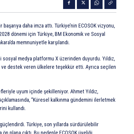
ir başarıya daha imza attı. Türkiye’nin ECOSOK vizyonu,
6-2028 dönemi için Türkiye, BM Ekonomik ve Sosyal
nkara’da memnuniyetle karşılandı.
ri sosyal medya platformu X üzerinden duyurdu. Yıldız,
ve destek veren ülkelere teşekkür etti. Ayrıca seçilen
eriyle uyum içinde şekilleniyor. Ahmet Yıldız,
. Açıklamasında, “Küresel kalkınma gündemini ilerletmek
ini kullandı.
güçlendirdi. Türkiye, son yıllarda sürdürülebilir
da ön plana çıktı. Bu nedenle ECOSOK üyeliği,