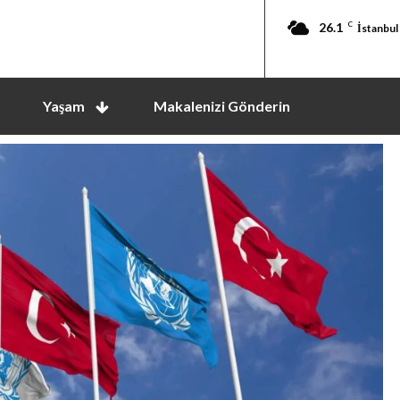
26.1
C
İstanbul
Yaşam
Makalenizi Gönderin