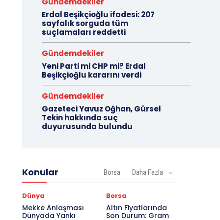
Gündemdekiler
Erdal Beşikçioğlu ifadesi: 207
sayfalık sorguda tüm
suçlamaları reddetti
Gündemdekiler
Yeni Parti mi CHP mi? Erdal
Beşikçioğlu kararını verdi
Gündemdekiler
Gazeteci Yavuz Oğhan, Gürsel
Tekin hakkında suç
duyurusunda bulundu
Konular
Borsa
Daha Fazla
Dünya
Borsa
Mekke Anlaşması
Altın Fiyatlarında
Dünyada Yankı
Son Durum: Gram