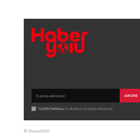
ABONE
Gizlilik Politikası
'nı okudum ve kabul ediyorum.
© Siyaset360