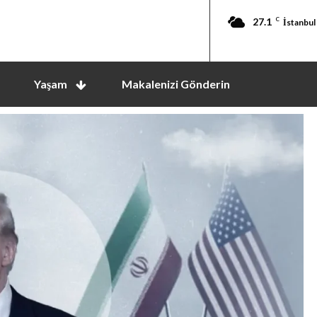
27.1
C
İstanbul
Yaşam
Makalenizi Gönderin