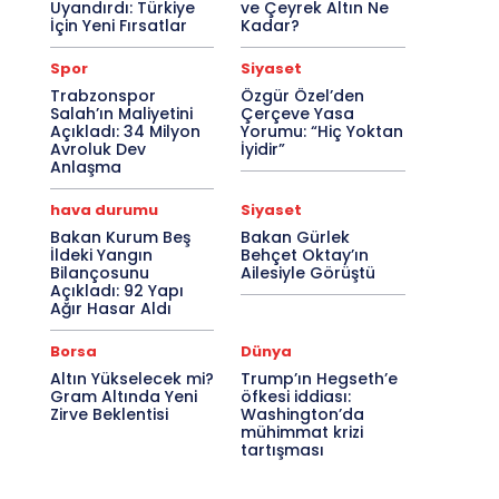
Uyandırdı: Türkiye
ve Çeyrek Altın Ne
İçin Yeni Fırsatlar
Kadar?
Spor
Siyaset
Trabzonspor
Özgür Özel’den
Salah’ın Maliyetini
Çerçeve Yasa
Açıkladı: 34 Milyon
Yorumu: “Hiç Yoktan
Avroluk Dev
İyidir”
Anlaşma
hava durumu
Siyaset
Bakan Kurum Beş
Bakan Gürlek
İldeki Yangın
Behçet Oktay’ın
Bilançosunu
Ailesiyle Görüştü
Açıkladı: 92 Yapı
Ağır Hasar Aldı
Borsa
Dünya
Altın Yükselecek mi?
Trump’ın Hegseth’e
Gram Altında Yeni
öfkesi iddiası:
Zirve Beklentisi
Washington’da
mühimmat krizi
tartışması