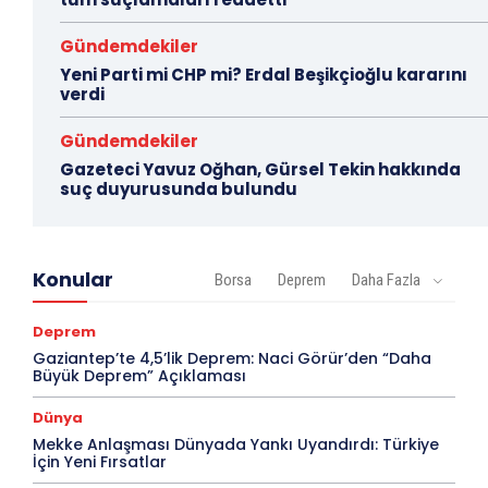
Gündemdekiler
Yeni Parti mi CHP mi? Erdal Beşikçioğlu kararını
verdi
Gündemdekiler
Gazeteci Yavuz Oğhan, Gürsel Tekin hakkında
suç duyurusunda bulundu
Konular
Borsa
Deprem
Daha Fazla
Deprem
Gaziantep’te 4,5’lik Deprem: Naci Görür’den “Daha
Büyük Deprem” Açıklaması
Dünya
Mekke Anlaşması Dünyada Yankı Uyandırdı: Türkiye
İçin Yeni Fırsatlar