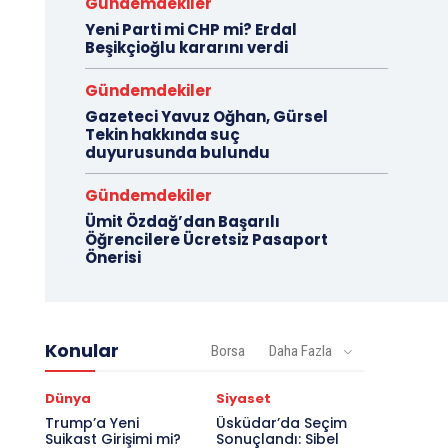
Gündemdekiler
Yeni Parti mi CHP mi? Erdal
Beşikçioğlu kararını verdi
Gündemdekiler
Gazeteci Yavuz Oğhan, Gürsel
Tekin hakkında suç
duyurusunda bulundu
Gündemdekiler
Ümit Özdağ’dan Başarılı
Öğrencilere Ücretsiz Pasaport
Önerisi
Konular
Borsa
Daha Fazla
Dünya
Siyaset
Trump’a Yeni
Üsküdar’da Seçim
Suikast Girişimi mi?
Sonuçlandı: Sibel