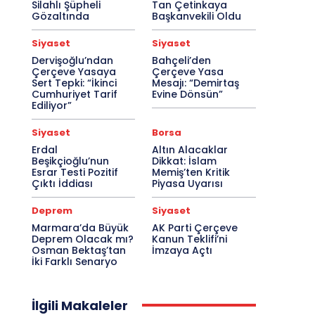
Silahlı Şüpheli
Tan Çetinkaya
Gözaltında
Başkanvekili Oldu
Siyaset
Siyaset
Dervişoğlu’ndan
Bahçeli’den
Çerçeve Yasaya
Çerçeve Yasa
Sert Tepki: “İkinci
Mesajı: “Demirtaş
Cumhuriyet Tarif
Evine Dönsün”
Ediliyor”
Siyaset
Borsa
Erdal
Altın Alacaklar
Beşikçioğlu’nun
Dikkat: İslam
Esrar Testi Pozitif
Memiş’ten Kritik
Çıktı İddiası
Piyasa Uyarısı
Deprem
Siyaset
Marmara’da Büyük
AK Parti Çerçeve
Deprem Olacak mı?
Kanun Teklifi’ni
Osman Bektaş’tan
İmzaya Açtı
İki Farklı Senaryo
İlgili Makaleler