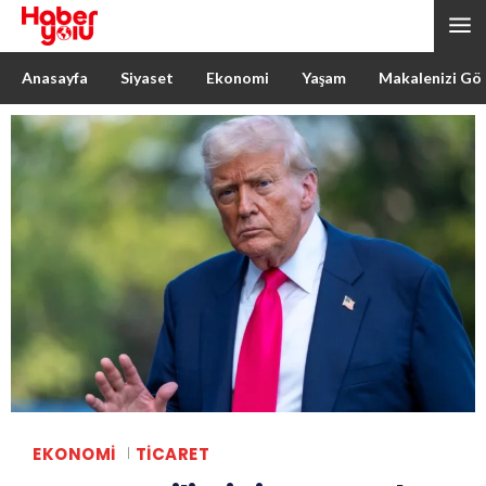
Anasayfa
Siyaset
Ekonomi
Yaşam
Makalenizi Gö
EKONOMI
TICARET