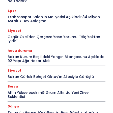
Ne Kadar?
Spor
Trabzonspor Salah’ın Maliyetini Açıkladı: 34 Milyon
Avroluk Dev Anlaşma
Siyaset
Özgür Özel’den Çerçeve Yasa Yorumu: “Hiç Yoktan
İyidir”
hava durumu
Bakan Kurum Beş İldeki Yangın Bilançosunu Açıkladı:
92 Yapı Ağır Hasar Aldı
Siyaset
Bakan Gürlek Behçet Oktay’ın Ailesiyle Görüştü
Borsa
Altın Yükselecek mi? Gram Altında Yeni Zirve
Beklentisi
Dünya
Trump’ın Hegseth’e öfkesi iddiası: Washington’da