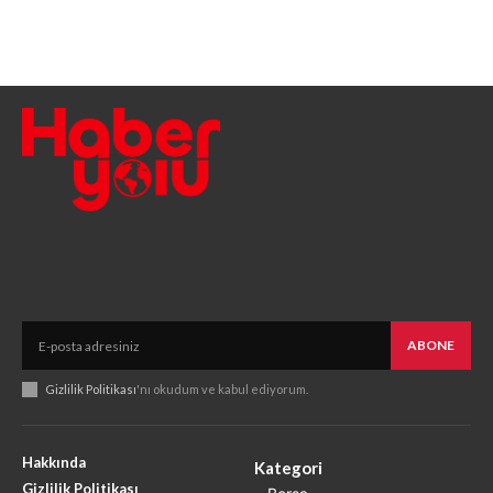
ABONE
Gizlilik Politikası
'nı okudum ve kabul ediyorum.
Hakkında
Kategori
Gizlilik Politikası