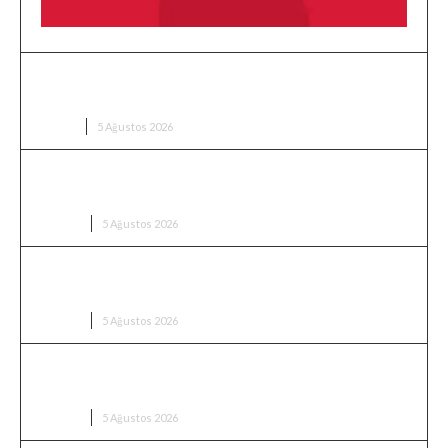
Trump’a Yeni Suikast Girişimi mi? Silahlı Şüpheli
Gözaltında
DÜNYA
5 Ağustos 2026
Üsküdar’da Seçim Sonuçlandı: Sibel Tan Çetinkaya
Başkanvekili Oldu
SIYASET
5 Ağustos 2026
Dervişoğlu’ndan Çerçeve Yasaya Sert Tepki: “İkinci
Cumhuriyet Tarif Ediliyor”
SIYASET
5 Ağustos 2026
Bahçeli’den Çerçeve Yasa Mesajı: “Demirtaş Evine
Dönsün”
SIYASET
5 Ağustos 2026