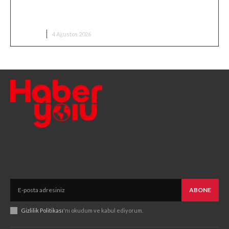
Erdal Beşikçioğlu’nun Esrar Testi Pozitif Çıktı
İddiası
SIYASET
4 Ağustos 2026
ABONE
Gizlilik Politikası
'nı okudum ve kabul ediyorum.