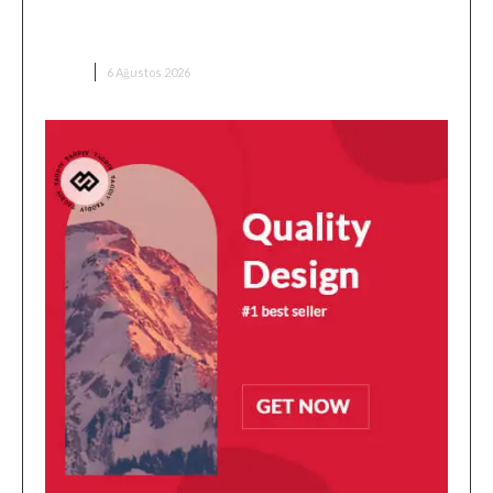
Trump’ın Hegseth’e öfkesi iddiası: Washington’da
mühimmat krizi tartışması
DÜNYA
6 Ağustos 2026