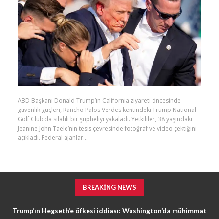
ABD Başkanı Donald Trump’ın California ziyareti öncesinde
güvenlik güçleri, Rancho Palos Verdes kentindeki Trump National
Golf Club’da silahlı bir şüpheliyi yakaladı. Yetkililer, 38 yaşındaki
Jeanine John Taele’nin tesis çevresinde fotoğraf ve video çektiğini
açıkladı. Federal ajanlar...
BREAKING NEWS
Trump’ın Hegseth’e öfkesi iddiası: Washington’da mühimmat