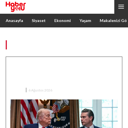
Anasayfa
Siyaset
Ekonomi
Yaşam
Makalenizi Gö
Günlük Arşiv: Aug 6, 2026
Trump’ın Hegseth’e öfkesi iddiası:
Washington’da mühimmat krizi
tartışması
DÜNYA
6 Ağustos 2026