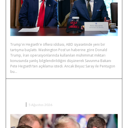
Trump'ın Hegseth'e öfkesi iddiası, ABD siyasetinde yeni bir
tartışma başlattı. Washington Post'un haberine göre Donald
Trump, İran operasyonlarında kullanılan mühimmat miktarı
konusunda yanlış bilgilendirildiğini düşünerek Savunma Bakanı
Pete Hegseth'ten açıklama istedi. Ancak Beyaz Saray ile Pentagon
bu...
Trump’a Yeni Suikast Girişimi mi?
Silahlı Şüpheli Gözaltında
DÜNYA
5 Ağustos 2026