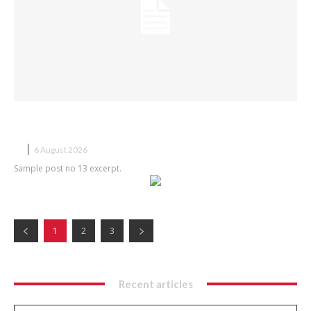
Sample post title 13
X
6 August 2026
Sample post no 13 excerpt.
1
2
3
Recent articles