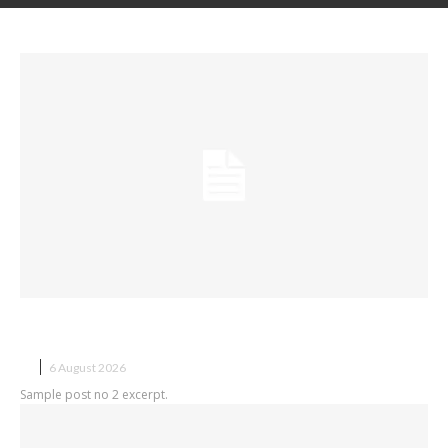
krizi tartışması
Sample post title 2
X
6 August 2026
Sample post no 2 excerpt.