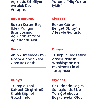
Açıkladı: 34 Milyon
Yorumu: “Hiç Yoktan
Avroluk Dev
İyidir”
Anlaşma
hava durumu
Siyaset
Bakan Kurum Beş
Bakan Gürlek
İldeki Yangın
Behçet Oktay’ın
Bilançosunu
Ailesiyle Görüştü
Açıkladı: 92 Yapı
Ağır Hasar Aldı
Borsa
Dünya
Altın Yükselecek mi?
Trump’ın Hegseth’e
Gram Altında Yeni
öfkesi iddiası:
Zirve Beklentisi
Washington’da
mühimmat krizi
tartışması
Dünya
Siyaset
Trump’a Yeni
Üsküdar’da Seçim
Suikast Girişimi mi?
Sonuçlandı: Sibel
Silahlı Şüpheli
Tan Çetinkaya
Gözaltında
Başkanvekili Oldu