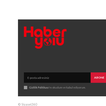
ABONE
Gizlilik Politikası
'nı okudum ve kabul ediyorum.
© Siyaset360