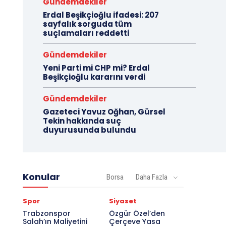
Gündemdekiler
Erdal Beşikçioğlu ifadesi: 207
sayfalık sorguda tüm
suçlamaları reddetti
Gündemdekiler
Yeni Parti mi CHP mi? Erdal
Beşikçioğlu kararını verdi
Gündemdekiler
Gazeteci Yavuz Oğhan, Gürsel
Tekin hakkında suç
duyurusunda bulundu
Konular
Borsa
Daha Fazla
Spor
Siyaset
Trabzonspor
Özgür Özel’den
Salah’ın Maliyetini
Çerçeve Yasa