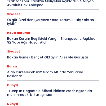
Trabzonspor Salah’ın Maliyetini Açıkladı: 34 Milyon
Avroluk Dev Anlaşma
Siyaset
Özgür Özel’den Çerçeve Yasa Yorumu: “Hiç Yoktan
İyidir”
hava durumu
Bakan Kurum Beş İldeki Yangın Bilançosunu Açıkladı:
92 Yapı Ağır Hasar Aldı
Siyaset
Bakan Gürlek Behçet Oktay’ın Ailesiyle Görüştü
Borsa
Altın Yükselecek mi? Gram Altında Yeni Zirve
Beklentisi
Dünya
Trump’ın Hegseth’e öfkesi iddiası: Washington’da
mühimmat krizi tartışması
Dünya