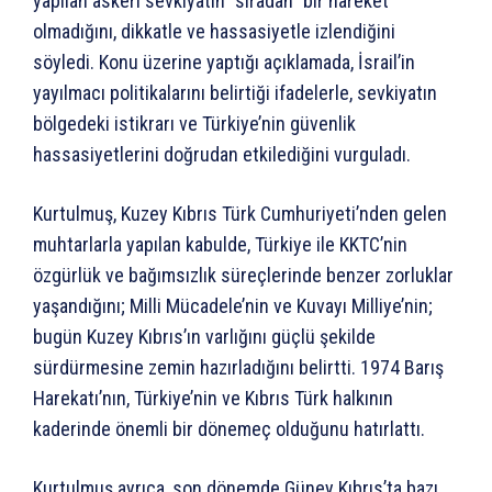
yapılan askeri sevkiyatın “sıradan” bir hareket
olmadığını, dikkatle ve hassasiyetle izlendiğini
söyledi. Konu üzerine yaptığı açıklamada, İsrail’in
yayılmacı politikalarını belirtiği ifadelerle, sevkiyatın
bölgedeki istikrarı ve Türkiye’nin güvenlik
hassasiyetlerini doğrudan etkilediğini vurguladı.
Kurtulmuş, Kuzey Kıbrıs Türk Cumhuriyeti’nden gelen
muhtarlarla yapılan kabulde, Türkiye ile KKTC’nin
özgürlük ve bağımsızlık süreçlerinde benzer zorluklar
yaşandığını; Milli Mücadele’nin ve Kuvayı Milliye’nin;
bugün Kuzey Kıbrıs’ın varlığını güçlü şekilde
sürdürmesine zemin hazırladığını belirtti. 1974 Barış
Harekatı’nın, Türkiye’nin ve Kıbrıs Türk halkının
kaderinde önemli bir dönemeç olduğunu hatırlattı.
Kurtulmuş ayrıca, son dönemde Güney Kıbrıs’ta bazı