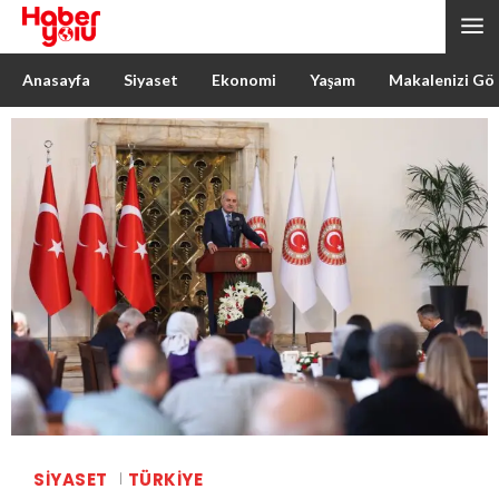
Anasayfa
Siyaset
Ekonomi
Yaşam
Makalenizi Gö
SIYASET
TÜRKIYE