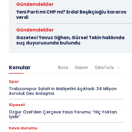
Gündemdekiler
Yeni Parti mi CHP mi? Erdal Beşikçioğlu kararını
verdi
Gündemdekiler
Gazeteci Yavuz Oğhan, Gürsel Tekin hakkında
suç duyurusunda bulundu
Konular
Borsa
Deprem
Daha Fazla
Spor
Trabzonspor Salah’ın Maliyetini Açıkladı: 34 Milyon
Avroluk Dev Anlaşma
Siyaset
Özgür Özel’den Çerçeve Yasa Yorumu: “Hiç Yoktan
İyidir”
hava durumu