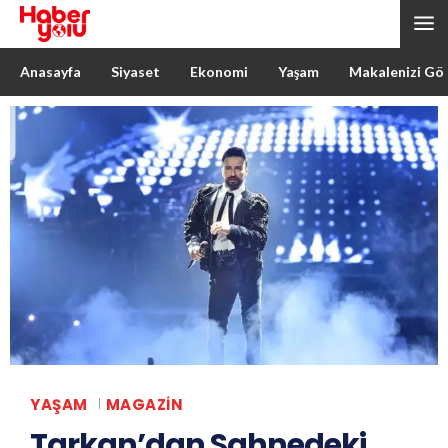
Anasayfa
Siyaset
Ekonomi
Yaşam
Makalenizi Gö
YAŞAM
MAGAZIN
Tarkan’dan Sahnedeki