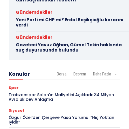
Gündemdekiler
Yeni Parti mi CHP mi? Erdal Beşikçioğlu kararını
verdi
Gündemdekiler
Gazeteci Yavuz Oğhan, Gürsel Tekin hakkında
suç duyurusunda bulundu
Konular
Borsa
Deprem
Daha Fazla
Spor
Trabzonspor Salah’ın Maliyetini Açıkladı: 34 Milyon
Avroluk Dev Anlaşma
Siyaset
Özgür Özel’den Çerçeve Yasa Yorumu: “Hiç Yoktan
İyidir”