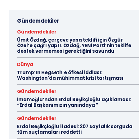
Gündemdekiler
Gündemdekiler
Ümit Özdağ, çerçeve yasa teklifi için Özgür
Özel’e çağrı yaptı. Özdağ, YENİ Parti’nin teklife
destek vermemesi gerektiğini savundu
Dünya
Trump’ın Hegseth’e öfkesi iddiası:
Washington’da mühimmat krizi tartışması
Gündemdekiler
İmamoğlu’ndan Erdal Beşikçioğlu açıklaması:
“Erdal Başkanımızın yanındayız”
Gündemdekiler
Erdal Beşikçioğlu ifadesi: 207 sayfalık sorguda
tüm suçlamaları reddetti