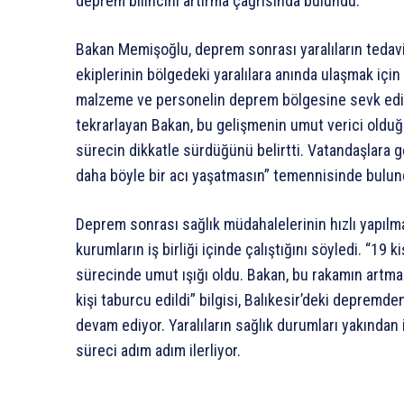
deprem bilincini artırma çağrısında bulundu.
Bakan Memişoğlu, deprem sonrası yaralıların tedavis
ekiplerinin bölgedeki yaralılara anında ulaşmak için k
malzeme ve personelin deprem bölgesine sevk edildiğ
tekrarlayan Bakan, bu gelişmenin umut verici olduğun
sürecin dikkatle sürdüğünü belirtti. Vatandaşlara ge
daha böyle bir acı yaşatmasın” temennisinde bulun
Deprem sonrası sağlık müdahalelerinin hızlı yapılm
kurumların iş birliği içinde çalıştığını söyledi. “19 
sürecinde umut ışığı oldu. Bakan, bu rakamın artma
kişi taburcu edildi” bilgisi, Balıkesir’deki depremd
devam ediyor. Yaralıların sağlık durumları yakında
süreci adım adım ilerliyor.