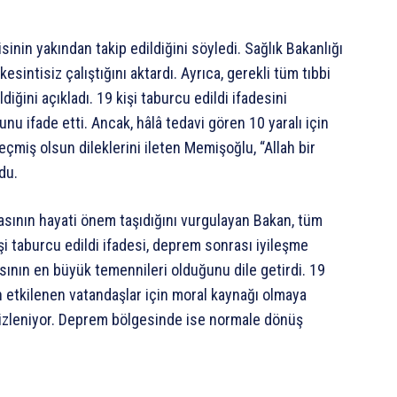
inin yakından takip edildiğini söyledi. Sağlık Bakanlığı
esintisiz çalıştığını aktardı. Ayrıca, gerekli tüm tıbbi
ini açıkladı. 19 kişi taburcu edildi ifadesini
u ifade etti. Ancak, hâlâ tedavi gören 10 yaralı için
çmiş olsun dileklerini ileten Memişoğlu, “Allah bir
du.
asının hayati önem taşıdığını vurgulayan Bakan, tüm
kişi taburcu edildi ifadesi, deprem sonrası iyileşme
sının en büyük temennileri olduğunu dile getirdi. 19
en etkilenen vatandaşlar için moral kaynağı olmaya
n izleniyor. Deprem bölgesinde ise normale dönüş