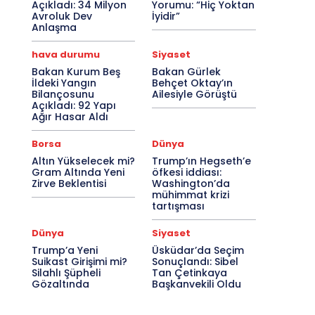
Açıkladı: 34 Milyon
Yorumu: “Hiç Yoktan
Avroluk Dev
İyidir”
Anlaşma
hava durumu
Siyaset
Bakan Kurum Beş
Bakan Gürlek
İldeki Yangın
Behçet Oktay’ın
Bilançosunu
Ailesiyle Görüştü
Açıkladı: 92 Yapı
Ağır Hasar Aldı
Borsa
Dünya
Altın Yükselecek mi?
Trump’ın Hegseth’e
Gram Altında Yeni
öfkesi iddiası:
Zirve Beklentisi
Washington’da
mühimmat krizi
tartışması
Dünya
Siyaset
Trump’a Yeni
Üsküdar’da Seçim
Suikast Girişimi mi?
Sonuçlandı: Sibel
Silahlı Şüpheli
Tan Çetinkaya
Gözaltında
Başkanvekili Oldu