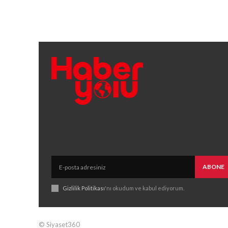
ABONE
Gizlilik Politikası
'nı okudum ve kabul ediyorum.
© Siyaset360