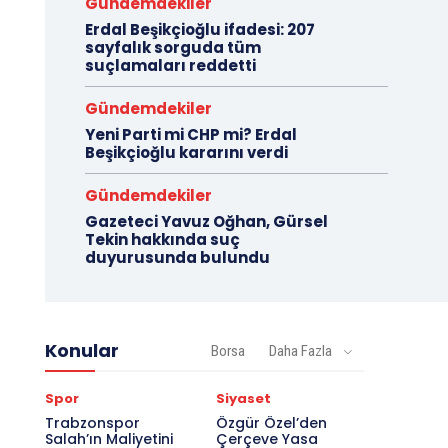
Gündemdekiler
Erdal Beşikçioğlu ifadesi: 207
sayfalık sorguda tüm
suçlamaları reddetti
Gündemdekiler
Yeni Parti mi CHP mi? Erdal
Beşikçioğlu kararını verdi
Gündemdekiler
Gazeteci Yavuz Oğhan, Gürsel
Tekin hakkında suç
duyurusunda bulundu
Konular
Borsa
Daha Fazla
Spor
Siyaset
Trabzonspor
Özgür Özel’den
Salah’ın Maliyetini
Çerçeve Yasa