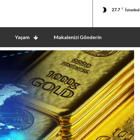
27.7
C
İstanbul
Yaşam
Makalenizi Gönderin