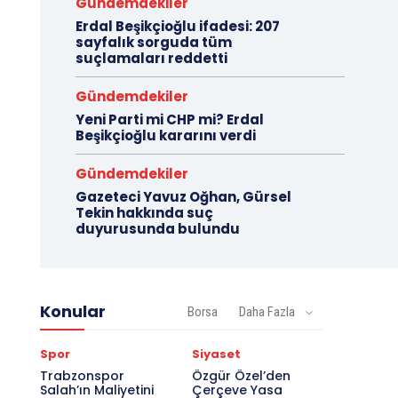
Gündemdekiler
Erdal Beşikçioğlu ifadesi: 207
sayfalık sorguda tüm
suçlamaları reddetti
Gündemdekiler
Yeni Parti mi CHP mi? Erdal
Beşikçioğlu kararını verdi
Gündemdekiler
Gazeteci Yavuz Oğhan, Gürsel
Tekin hakkında suç
duyurusunda bulundu
Konular
Borsa
Daha Fazla
Spor
Siyaset
Trabzonspor
Özgür Özel’den
Salah’ın Maliyetini
Çerçeve Yasa