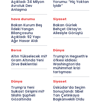
Açıkladı: 34 Milyon
Yorumu: “Hiç Yoktan
Avroluk Dev
İyidir”
Anlaşma
hava durumu
Siyaset
Bakan Kurum Beş
Bakan Gürlek
İldeki Yangın
Behçet Oktay’ın
Bilançosunu
Ailesiyle Görüştü
Açıkladı: 92 Yapı
Ağır Hasar Aldı
Borsa
Dünya
Altın Yükselecek mi?
Trump’ın Hegseth’e
Gram Altında Yeni
öfkesi iddiası:
Zirve Beklentisi
Washington’da
mühimmat krizi
tartışması
Dünya
Siyaset
Trump’a Yeni
Üsküdar’da Seçim
Suikast Girişimi mi?
Sonuçlandı: Sibel
Silahlı Şüpheli
Tan Çetinkaya
Gözaltında
Başkanvekili Oldu