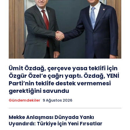
Ümit Özdağ, çerçeve yasa teklifi için
Özgür Özel’e çağrı yaptı. Özdağ, YENİ
Parti’nin teklife destek vermemesi
gerektiğini savundu
Gündemdekiler
9 Ağustos 2026
Mekke Anlaşması Dünyada Yankı
Uyandırdı: Türkiye İçin Yeni Fırsatlar