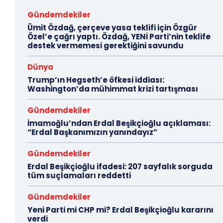
Gündemdekiler
Ümit Özdağ, çerçeve yasa teklifi için Özgür
Özel’e çağrı yaptı. Özdağ, YENİ Parti’nin teklife
destek vermemesi gerektiğini savundu
Dünya
Trump’ın Hegseth’e öfkesi iddiası:
Washington’da mühimmat krizi tartışması
Gündemdekiler
İmamoğlu’ndan Erdal Beşikçioğlu açıklaması:
“Erdal Başkanımızın yanındayız”
Gündemdekiler
Erdal Beşikçioğlu ifadesi: 207 sayfalık sorguda
tüm suçlamaları reddetti
Gündemdekiler
Yeni Parti mi CHP mi? Erdal Beşikçioğlu kararını
verdi