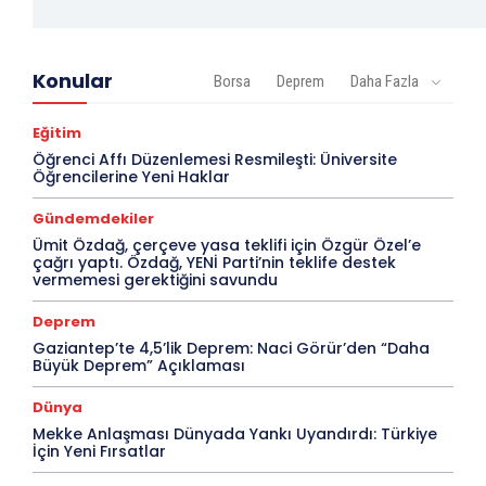
Konular
Borsa
Deprem
Daha Fazla
Eğitim
Öğrenci Affı Düzenlemesi Resmileşti: Üniversite
Öğrencilerine Yeni Haklar
Gündemdekiler
Ümit Özdağ, çerçeve yasa teklifi için Özgür Özel’e
çağrı yaptı. Özdağ, YENİ Parti’nin teklife destek
vermemesi gerektiğini savundu
Deprem
Gaziantep’te 4,5’lik Deprem: Naci Görür’den “Daha
Büyük Deprem” Açıklaması
Dünya
Mekke Anlaşması Dünyada Yankı Uyandırdı: Türkiye
İçin Yeni Fırsatlar