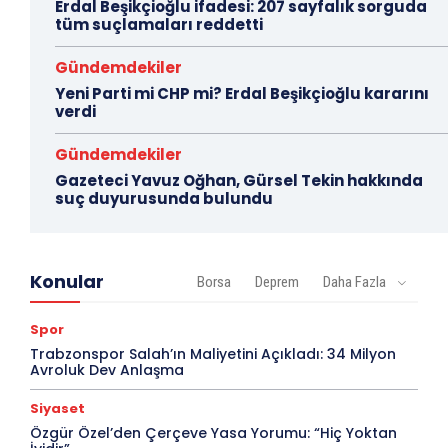
Erdal Beşikçioğlu ifadesi: 207 sayfalık sorguda
tüm suçlamaları reddetti
Gündemdekiler
Yeni Parti mi CHP mi? Erdal Beşikçioğlu kararını
verdi
Gündemdekiler
Gazeteci Yavuz Oğhan, Gürsel Tekin hakkında
suç duyurusunda bulundu
Konular
Borsa
Deprem
Daha Fazla
Spor
Trabzonspor Salah’ın Maliyetini Açıkladı: 34 Milyon
Avroluk Dev Anlaşma
Siyaset
Özgür Özel’den Çerçeve Yasa Yorumu: “Hiç Yoktan