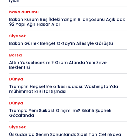
İyidir”
hava durumu
Bakan Kurum Beş İldeki Yangın Bilançosunu Açıkladı:
92 Yapı Ağır Hasar Aldı
Siyaset
Bakan Gürlek Behçet Oktay’ın Ailesiyle Görüştü
Borsa
Altın Yükselecek mi? Gram Altında Yeni Zirve
Beklentisi
Dünya
Trump’ın Hegseth’e öfkesi iddiası: Washington’da
mühimmat krizi tartışması
Dünya
Trump’a Yeni Suikast Girişimi mi? Silahlı Şüpheli
Gözaltında
Siyaset
Üsküdar’da Seçim Sonuçlandı: Sibel Tan Çetinkaya