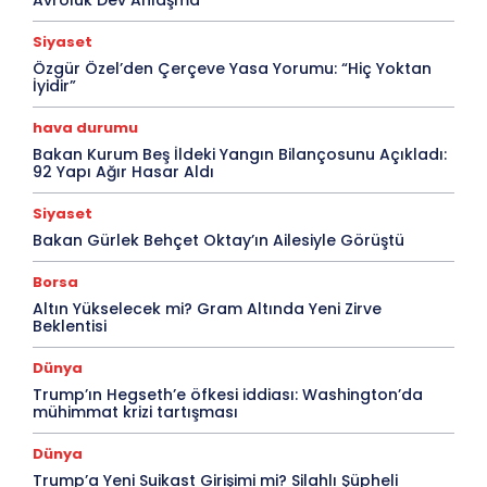
Avroluk Dev Anlaşma
Siyaset
Özgür Özel’den Çerçeve Yasa Yorumu: “Hiç Yoktan
İyidir”
hava durumu
Bakan Kurum Beş İldeki Yangın Bilançosunu Açıkladı:
92 Yapı Ağır Hasar Aldı
Siyaset
Bakan Gürlek Behçet Oktay’ın Ailesiyle Görüştü
Borsa
Altın Yükselecek mi? Gram Altında Yeni Zirve
Beklentisi
Dünya
Trump’ın Hegseth’e öfkesi iddiası: Washington’da
mühimmat krizi tartışması
Dünya
Trump’a Yeni Suikast Girişimi mi? Silahlı Şüpheli