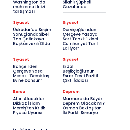
Washington’da
Silahlı Şüpheli
mühimmat krizi
Gözaltında
tartışması
Siyaset
Siyaset
Üsküdar’da Seçim
Dervişoğlu’ndan
Sonuçlandı: Sibel
Çerçeve Yasaya
Tan Çetinkaya
Sert Tepki: “İkinci
Başkanvekili Oldu
Cumhuriyet Tarif
Ediliyor”
Siyaset
Siyaset
Bahçeli’den
Erdal
Çerçeve Yasa
Beşikçioğlu’nun
Mesajı: “Demirtaş
Esrar Testi Pozitif
Evine Dönsün”
Çıktı İddiası
Borsa
Deprem
Altın Alacaklar
Marmara’da Büyük
Dikkat: İslam
Deprem Olacak mı?
Memiş’ten Kritik
Osman Bektaş’tan
Piyasa Uyarısı
İki Farklı Senaryo