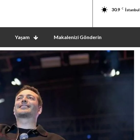
30.9
C
İstanbul
Yaşam
Makalenizi Gönderin