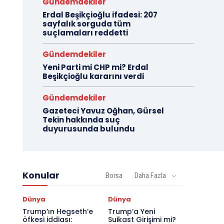
Gündemdekiler
Erdal Beşikçioğlu ifadesi: 207
sayfalık sorguda tüm
suçlamaları reddetti
Gündemdekiler
Yeni Parti mi CHP mi? Erdal
Beşikçioğlu kararını verdi
Gündemdekiler
Gazeteci Yavuz Oğhan, Gürsel
Tekin hakkında suç
duyurusunda bulundu
Konular
Borsa
Daha Fazla
Dünya
Dünya
Trump’ın Hegseth’e
Trump’a Yeni
öfkesi iddiası:
Suikast Girişimi mi?