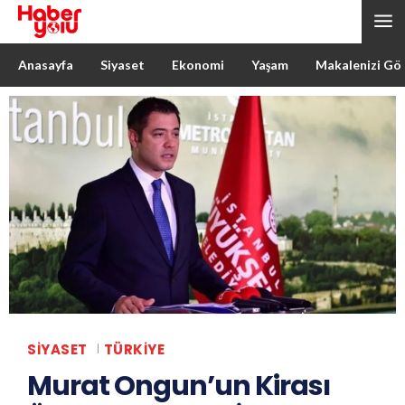
Anasayfa
Siyaset
Ekonomi
Yaşam
Makalenizi Gö
SIYASET
TÜRKIYE
Murat Ongun’un Kirası