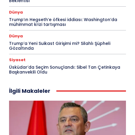
Beklentisi
Dünya
Trump’ın Hegseth’e öfkesi iddiası: Washington’da
mühimmat krizi tartışması
Dünya
Trump’a Yeni Suikast Girişimi mi? Silahlı Şüpheli
Gözaltında
Siyaset
Üsküdar’da Seçim Sonuçlandı: Sibel Tan Çetinkaya
Başkanvekili Oldu
İlgili Makaleler