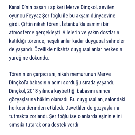
Kanal D’nin başarılı spikeri Merve Dinçkol, sevilen
oyuncu Feyyaz Şerifoğlu ile bu akşam dünyaevine
girdi. Çiftin nikah töreni, İstanbul’da samimi bir
atmosferde gerçekleşti. Ailelerin ve yakın dostların
katıldığı törende, neşeli anlar kadar duygusal sahneler
de yaşandı. Özellikle nikahta duygusal anlar herkesin
yüreğine dokundu.
Törenin en çarpıcı anı, nikah memurunun Merve
Dinçkol’a babasının adını sorduğu sırada yaşandı.
Dinçkol, 2018 yılında kaybettiği babasını anınca
gözyaşlarına hâkim olamadı. Bu duygusal an, salondaki
herkesi derinden etkiledi. Davetliler de gözyaşlarını
tutmakta zorlandı. Şerifoğlu ise o anlarda eşinin elini
sımsıkı tutarak ona destek verdi.