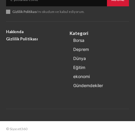
Gizlilik Politikası
'nı okudum ve kabul ediyorum.
Hakkında
Kategori
Gizlilik Politikası
Borsa
Deprem
Dünya
Eğitim
ekonomi
Gündemdekiler
© Siyaset360