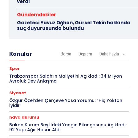
verdi
Gündemdekiler
Gazeteci Yavuz Oğhan, Gürsel Tekin hakkında
suç duyurusunda bulundu
Konular
Borsa
Deprem
Daha Fazla
Spor
Trabzonspor Salah’ın Maliyetini Açıkladı: 34 Milyon
Avroluk Dev Anlaşma
Siyaset
Özgür Özel’den Çerçeve Yasa Yorumu: “Hiç Yoktan
İyidir”
hava durumu
Bakan Kurum Beş İldeki Yangın Bilançosunu Açıkladı:
92 Yapı Ağır Hasar Aldı