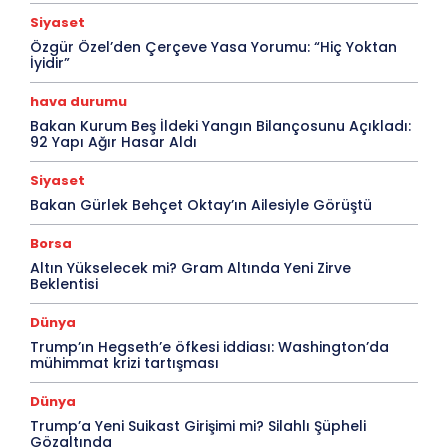
Siyaset
Özgür Özel’den Çerçeve Yasa Yorumu: “Hiç Yoktan
İyidir”
hava durumu
Bakan Kurum Beş İldeki Yangın Bilançosunu Açıkladı:
92 Yapı Ağır Hasar Aldı
Siyaset
Bakan Gürlek Behçet Oktay’ın Ailesiyle Görüştü
Borsa
Altın Yükselecek mi? Gram Altında Yeni Zirve
Beklentisi
Dünya
Trump’ın Hegseth’e öfkesi iddiası: Washington’da
mühimmat krizi tartışması
Dünya
Trump’a Yeni Suikast Girişimi mi? Silahlı Şüpheli
Gözaltında