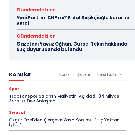
Gündemdekiler
Yeni Parti mi CHP mi? Erdal Beşikçioğlu kararını
verdi
Gündemdekiler
Gazeteci Yavuz Oğhan, Gürsel Tekin hakkında
suç duyurusunda bulundu
Konular
Borsa
Deprem
Daha Fazla
Spor
Trabzonspor Salah’ın Maliyetini Açıkladı: 34 Milyon
Avroluk Dev Anlaşma
Siyaset
Özgür Özel’den Çerçeve Yasa Yorumu: “Hiç Yoktan
İyidir”