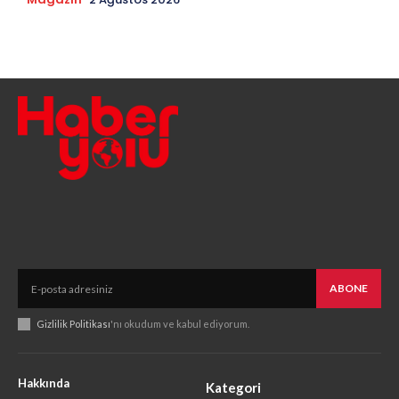
ABONE
Gizlilik Politikası
'nı okudum ve kabul ediyorum.
Hakkında
Kategori