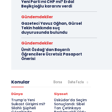
Yeni Parti mi CHP mi? Erdal
Beşikçioğlu kararını verdi
Gündemdekiler
Gazeteci Yavuz Oğhan, Gürsel
Tekin hakkında suç
duyurusunda bulundu
Gündemdekiler
Ümit Özdağ’dan Başarılı
Öğrencilere Ücretsiz Pasaport
Önerisi
Konular
Borsa
Daha Fazla
Dünya
Siyaset
Trump’a Yeni
Üsküdar’da Seçim
Suikast Girişimi mi?
Sonuçlandı: Sibel
Silahlı Şüpheli
Tan Çetinkaya