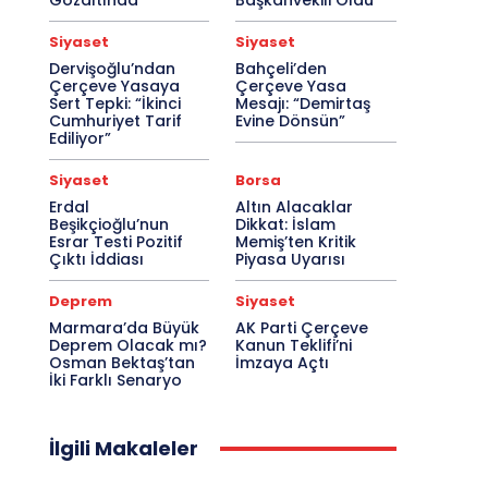
Gözaltında
Başkanvekili Oldu
Siyaset
Siyaset
Dervişoğlu’ndan
Bahçeli’den
Çerçeve Yasaya
Çerçeve Yasa
Sert Tepki: “İkinci
Mesajı: “Demirtaş
Cumhuriyet Tarif
Evine Dönsün”
Ediliyor”
Siyaset
Borsa
Erdal
Altın Alacaklar
Beşikçioğlu’nun
Dikkat: İslam
Esrar Testi Pozitif
Memiş’ten Kritik
Çıktı İddiası
Piyasa Uyarısı
Deprem
Siyaset
Marmara’da Büyük
AK Parti Çerçeve
Deprem Olacak mı?
Kanun Teklifi’ni
Osman Bektaş’tan
İmzaya Açtı
İki Farklı Senaryo
İlgili Makaleler