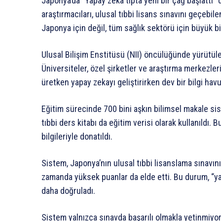
Japonya’da “Yapay zeka tıpta yeni bir çağ başlattı”
araştırmacıları, ulusal tıbbi lisans sınavını geçebile
Japonya için değil, tüm sağlık sektörü için büyük b
Ulusal Bilişim Enstitüsü (NII) öncülüğünde yürütülen
Üniversiteler, özel şirketler ve araştırma merkezleri 
üretken yapay zekayı geliştirirken dev bir bilgi havu
Eğitim sürecinde 700 bini aşkın bilimsel makale si
tıbbi ders kitabı da eğitim verisi olarak kullanıldı
bilgileriyle donatıldı.
Sistem, Japonya’nın ulusal tıbbi lisanslama sınavın
zamanda yüksek puanlar da elde etti. Bu durum, “yap
daha doğruladı.
Sistem yalnızca sınavda başarılı olmakla yetinmiyo