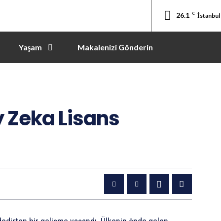
26.1
C
İstanbul
Yaşam
Makalenizi Gönderin
 Zeka Lisans