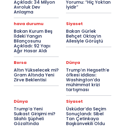
Açıkladı: 34 Milyon
Yorumu: “Hiç Yoktan
Avroluk Dev
İyidir”
Anlaşma
hava durumu
Siyaset
Bakan Kurum Beş
Bakan Gürlek
İldeki Yangın
Behçet Oktay’ın
Bilançosunu
Ailesiyle Görüştü
Açıkladı: 92 Yapı
Ağır Hasar Aldı
Borsa
Dünya
Altın Yükselecek mi?
Trump’ın Hegseth’e
Gram Altında Yeni
öfkesi iddiası:
Zirve Beklentisi
Washington’da
mühimmat krizi
tartışması
Dünya
Siyaset
Trump’a Yeni
Üsküdar’da Seçim
Suikast Girişimi mi?
Sonuçlandı: Sibel
Silahlı Şüpheli
Tan Çetinkaya
Gözaltında
Başkanvekili Oldu