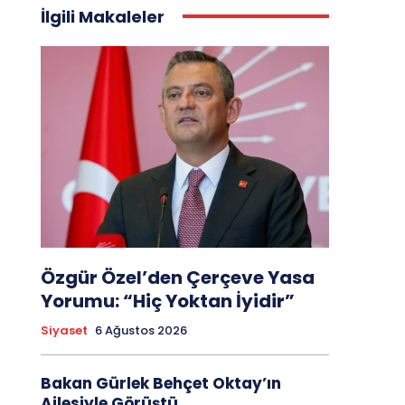
İlgili Makaleler
Özgür Özel’den Çerçeve Yasa
Yorumu: “Hiç Yoktan İyidir”
Siyaset
6 Ağustos 2026
Bakan Gürlek Behçet Oktay’ın
Ailesiyle Görüştü