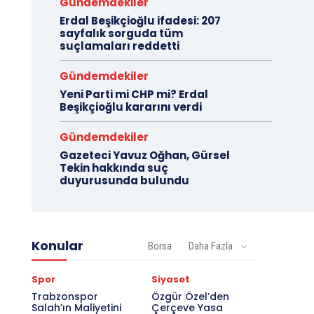
Gündemdekiler
Erdal Beşikçioğlu ifadesi: 207
sayfalık sorguda tüm
suçlamaları reddetti
Gündemdekiler
Yeni Parti mi CHP mi? Erdal
Beşikçioğlu kararını verdi
Gündemdekiler
Gazeteci Yavuz Oğhan, Gürsel
Tekin hakkında suç
duyurusunda bulundu
Konular
Borsa
Daha Fazla
Spor
Siyaset
Trabzonspor
Özgür Özel’den
Salah’ın Maliyetini
Çerçeve Yasa