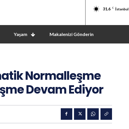
31.6
C
İstanbul
Yaşam
Makalenizi Gönderin
matik Normalleşme
rüşme Devam Ediyor