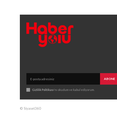
ABONE
Gizlilik Politikası
'nı okudum ve kabul ediyorum.
© Siyaset360