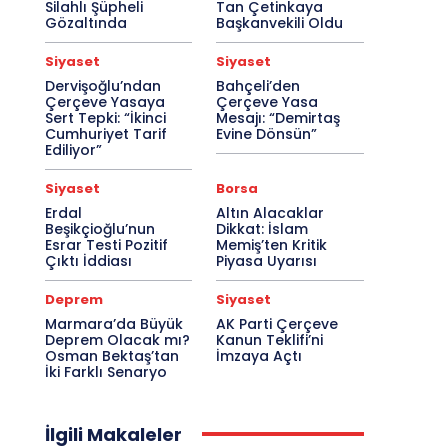
Silahlı Şüpheli
Tan Çetinkaya
Gözaltında
Başkanvekili Oldu
Siyaset
Siyaset
Dervişoğlu’ndan
Bahçeli’den
Çerçeve Yasaya
Çerçeve Yasa
Sert Tepki: “İkinci
Mesajı: “Demirtaş
Cumhuriyet Tarif
Evine Dönsün”
Ediliyor”
Siyaset
Borsa
Erdal
Altın Alacaklar
Beşikçioğlu’nun
Dikkat: İslam
Esrar Testi Pozitif
Memiş’ten Kritik
Çıktı İddiası
Piyasa Uyarısı
Deprem
Siyaset
Marmara’da Büyük
AK Parti Çerçeve
Deprem Olacak mı?
Kanun Teklifi’ni
Osman Bektaş’tan
İmzaya Açtı
İki Farklı Senaryo
İlgili Makaleler