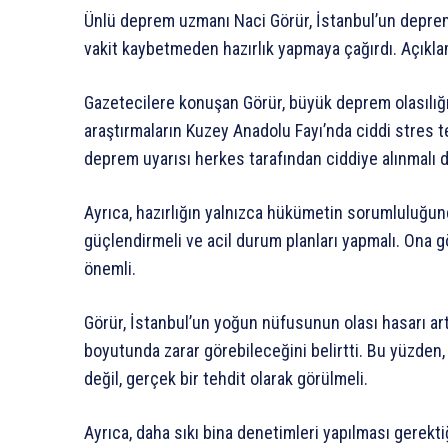
Ünlü deprem uzmanı Naci Görür, İstanbul’un deprem ri
vakit kaybetmeden hazırlık yapmaya çağırdı. Açıklama
Gazetecilere konuşan Görür, büyük deprem olasılığını
araştırmaların Kuzey Anadolu Fayı’nda ciddi stres tes
deprem uyarısı herkes tarafından ciddiye alınmalı d
Ayrıca, hazırlığın yalnızca hükümetin sorumluluğund
güçlendirmeli ve acil durum planları yapmalı. Ona g
önemli.
Görür, İstanbul’un yoğun nüfusunun olası hasarı art
boyutunda zarar görebileceğini belirtti. Bu yüzden,
değil, gerçek bir tehdit olarak görülmeli.
Ayrıca, daha sıkı bina denetimleri yapılması gerekt