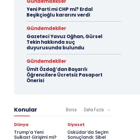
Gündemdekiler
Yeni Parti mi CHP mi? Erdal
Beşikçioğlu kararını verdi
Gündemdekiler
Gazeteci Yavuz Oğhan, Gürsel
Tekin hakkında suç
duyurusunda bulundu
Gündemdekiler
Ümit Özdağ’dan Başarılı
Öğrencilere Ücretsiz Pasaport
Önerisi
Konular
Borsa
Daha Fazla
Dünya
Siyaset
Trump’a Yeni
Üsküdar’da Seçim
Suikast Girişimi mi?
Sonuçlandı: Sibel