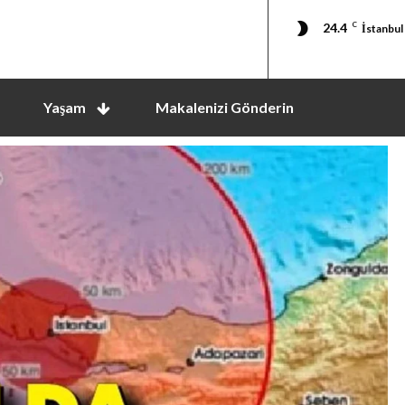
24.4
C
İstanbul
Yaşam
Makalenizi Gönderin