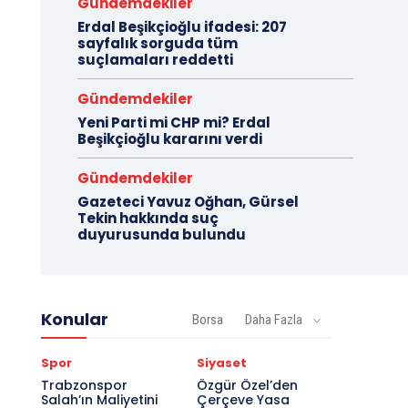
Gündemdekiler
Erdal Beşikçioğlu ifadesi: 207
sayfalık sorguda tüm
suçlamaları reddetti
Gündemdekiler
Yeni Parti mi CHP mi? Erdal
Beşikçioğlu kararını verdi
Gündemdekiler
Gazeteci Yavuz Oğhan, Gürsel
Tekin hakkında suç
duyurusunda bulundu
Konular
Borsa
Daha Fazla
Spor
Siyaset
Trabzonspor
Özgür Özel’den
Salah’ın Maliyetini
Çerçeve Yasa