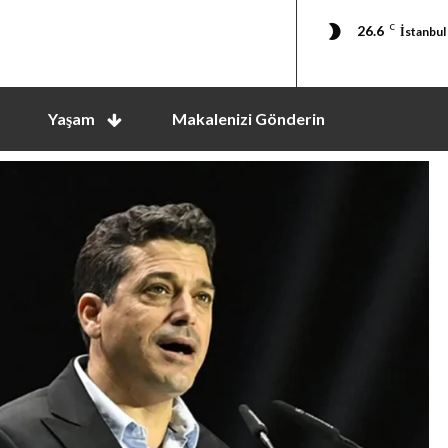
26.6
C
İstanbul
Yaşam
Makalenizi Gönderin