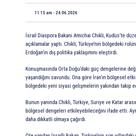
11:15 am - 24.06.2026
İsrail Diaspora Bakanı Amichai Chikli, Kudüs’te düz
açıklamalar yaptı. Chikli, Türkiye’nin bölgedeki ro
Erdoğan’ın dış politika yaklaşımını eleştirdi.
Konuşmasında Orta Doğu’daki güç dengelerine değin
yaşandığını savundu. Ona göre İran’ın bölgesel etk
bölgedeki yeni siyasi gelişmelerin yakından takip e
Bunun yanında Chikli, Türkiye, Suriye ve Katar aras
bölgesel dengeleri etkileyebileceğini ifade etti. Ayr
daha dikkatli olmaya çağırdı.
Öte yandan İsrailli Bakan, Türkiye’nin son yıllardaki 