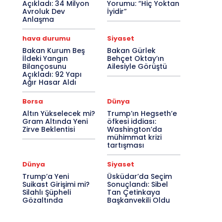
Açıkladı: 34 Milyon
Yorumu: “Hiç Yoktan
Avroluk Dev
İyidir”
Anlaşma
hava durumu
Siyaset
Bakan Kurum Beş
Bakan Gürlek
İldeki Yangın
Behçet Oktay’ın
Bilançosunu
Ailesiyle Görüştü
Açıkladı: 92 Yapı
Ağır Hasar Aldı
Borsa
Dünya
Altın Yükselecek mi?
Trump’ın Hegseth’e
Gram Altında Yeni
öfkesi iddiası:
Zirve Beklentisi
Washington’da
mühimmat krizi
tartışması
Dünya
Siyaset
Trump’a Yeni
Üsküdar’da Seçim
Suikast Girişimi mi?
Sonuçlandı: Sibel
Silahlı Şüpheli
Tan Çetinkaya
Gözaltında
Başkanvekili Oldu