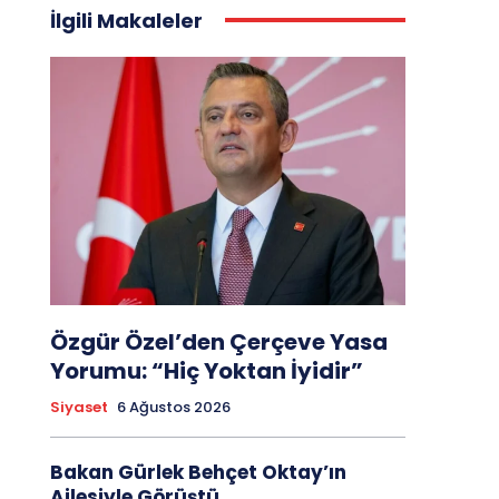
İlgili Makaleler
Özgür Özel’den Çerçeve Yasa
Yorumu: “Hiç Yoktan İyidir”
Siyaset
6 Ağustos 2026
Bakan Gürlek Behçet Oktay’ın
Ailesiyle Görüştü