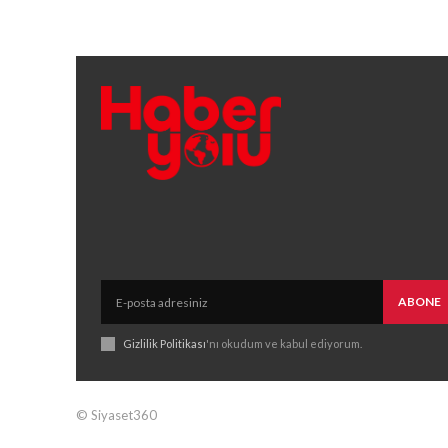
ABONE
Gizlilik Politikası
'nı okudum ve kabul ediyorum.
© Siyaset360