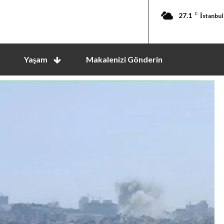
27.1
C
İstanbul
Yaşam
Makalenizi Gönderin