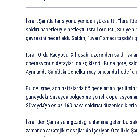
İsrail, Şam’da tansiyonu yeniden yükseltti. “İsrail’
saldırı haberleriyle netleşti. İsrail ordusu, Suriye
çevresini hedef aldı. Saldırı, “uyarı” amacı taşıdığı 
İsrail Ordu Radyosu, X hesabı üzerinden saldırıya ait
operasyonun detayları da açıklandı. Buna göre, sald
Aynı anda Şam’daki Genelkurmay binası da hedef alı
Bu gelişme, son haftalarda bölgede artan gerilimin ye
güneydeki Süveyda bölgesine yönelik operasyonları
Süveyda’ya en az 160 hava saldırısı düzenlediklerini 
İsrail’den Şam’a yeni gözdağı anlamına gelen bu sald
zamanda stratejik mesajlar da içeriyor. Özellikle Ş