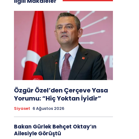
İlgili Makaleler
Özgür Özel’den Çerçeve Yasa
Yorumu: “Hiç Yoktan İyidir”
Siyaset
6 Ağustos 2026
Bakan Gürlek Behçet Oktay’ın
Ailesiyle Görüştü