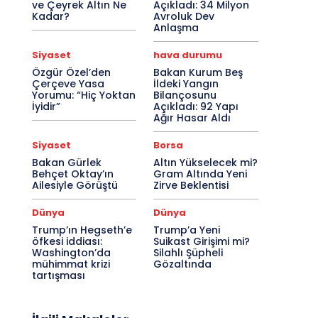
ve Çeyrek Altın Ne
Açıkladı: 34 Milyon
Kadar?
Avroluk Dev
Anlaşma
Siyaset
hava durumu
Özgür Özel’den
Bakan Kurum Beş
Çerçeve Yasa
İldeki Yangın
Yorumu: “Hiç Yoktan
Bilançosunu
İyidir”
Açıkladı: 92 Yapı
Ağır Hasar Aldı
Siyaset
Borsa
Bakan Gürlek
Altın Yükselecek mi?
Behçet Oktay’ın
Gram Altında Yeni
Ailesiyle Görüştü
Zirve Beklentisi
Dünya
Dünya
Trump’ın Hegseth’e
Trump’a Yeni
öfkesi iddiası:
Suikast Girişimi mi?
Washington’da
Silahlı Şüpheli
mühimmat krizi
Gözaltında
tartışması