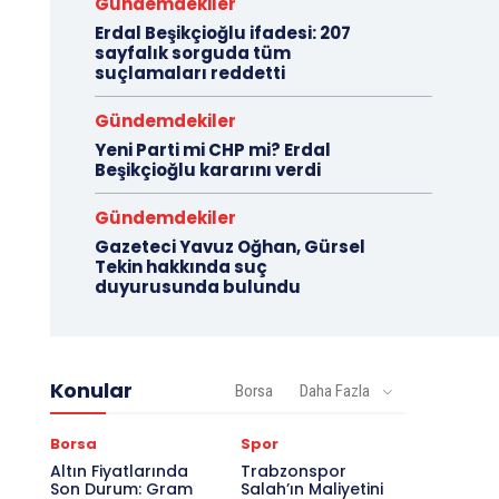
Gündemdekiler
Erdal Beşikçioğlu ifadesi: 207
sayfalık sorguda tüm
suçlamaları reddetti
Gündemdekiler
Yeni Parti mi CHP mi? Erdal
Beşikçioğlu kararını verdi
Gündemdekiler
Gazeteci Yavuz Oğhan, Gürsel
Tekin hakkında suç
duyurusunda bulundu
Konular
Borsa
Daha Fazla
Borsa
Spor
Altın Fiyatlarında
Trabzonspor
Son Durum: Gram
Salah’ın Maliyetini