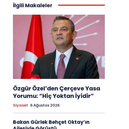
İlgili Makaleler
Özgür Özel’den Çerçeve Yasa
Yorumu: “Hiç Yoktan İyidir”
Siyaset
6 Ağustos 2026
Bakan Gürlek Behçet Oktay’ın
Ailesiyle Görüştü