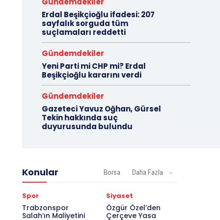
Gündemdekiler
Erdal Beşikçioğlu ifadesi: 207
sayfalık sorguda tüm
suçlamaları reddetti
Gündemdekiler
Yeni Parti mi CHP mi? Erdal
Beşikçioğlu kararını verdi
Gündemdekiler
Gazeteci Yavuz Oğhan, Gürsel
Tekin hakkında suç
duyurusunda bulundu
Konular
Borsa
Daha Fazla
Spor
Siyaset
Trabzonspor
Özgür Özel’den
Salah’ın Maliyetini
Çerçeve Yasa