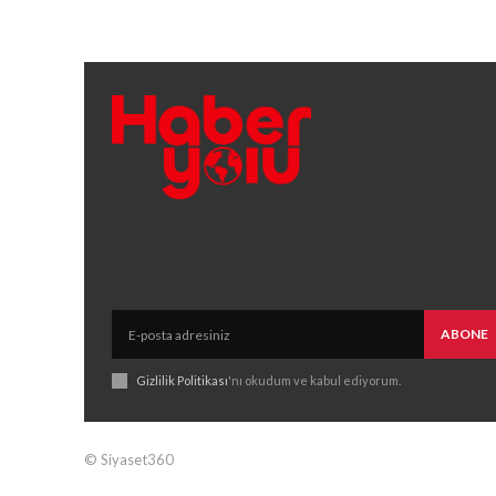
ABONE
Gizlilik Politikası
'nı okudum ve kabul ediyorum.
© Siyaset360