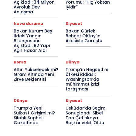
Açıkladı: 34 Milyon
Yorumu: “Hiç Yoktan
Avroluk Dev
İyidir”
Anlaşma
hava durumu
Siyaset
Bakan Kurum Beş
Bakan Gürlek
İldeki Yangın
Behçet Oktay’ın
Bilançosunu
Ailesiyle Görüştü
Açıkladı: 92 Yapı
Ağır Hasar Aldı
Borsa
Dünya
Altın Yükselecek mi?
Trump’ın Hegseth’e
Gram Altında Yeni
öfkesi iddiası:
Zirve Beklentisi
Washington’da
mühimmat krizi
tartışması
Dünya
Siyaset
Trump’a Yeni
Üsküdar’da Seçim
Suikast Girişimi mi?
Sonuçlandı: Sibel
Silahlı Şüpheli
Tan Çetinkaya
Gözaltında
Başkanvekili Oldu