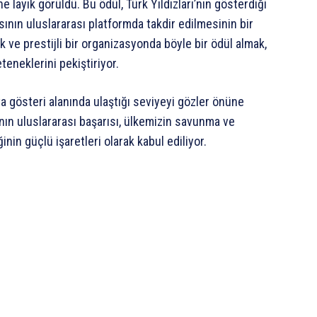
 layık görüldü. Bu ödül, Türk Yıldızları’nın gösterdiği
ının uluslararası platformda takdir edilmesinin bir
 ve prestijli bir organizasyonda böyle bir ödül almak,
teneklerini pekiştiriyor.
a gösteri alanında ulaştığı seviyeyi gözler önüne
ı’nın uluslararası başarısı, ülkemizin savunma ve
nin güçlü işaretleri olarak kabul ediliyor.